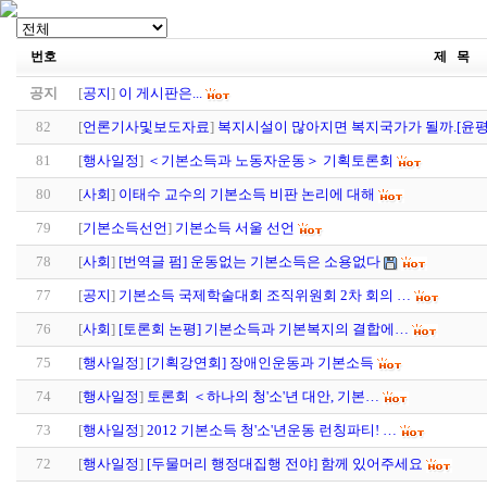
번호
제 목
공지
[
공지
]
이 게시판은...
82
[
언론기사및보도자료
]
복지시설이 많아지면 복지국가가 될까.[윤
81
[
행사일정
]
＜기본소득과 노동자운동＞ 기획토론회
80
[
사회
]
이태수 교수의 기본소득 비판 논리에 대해
79
[
기본소득선언
]
기본소득 서울 선언
78
[
사회
]
[번역글 펌] 운동없는 기본소득은 소용없다
77
[
공지
]
기본소득 국제학술대회 조직위원회 2차 회의 …
76
[
사회
]
[토론회 논평] 기본소득과 기본복지의 결합에…
75
[
행사일정
]
[기획강연회] 장애인운동과 기본소득
74
[
행사일정
]
토론회 ＜하나의 청'소'년 대안, 기본…
73
[
행사일정
]
2012 기본소득 청'소'년운동 런칭파티! …
72
[
행사일정
]
[두물머리 행정대집행 전야] 함께 있어주세요