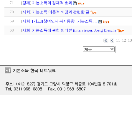
71
[
경제
]
기본소득의 경제적 효과
70
[
사회
]
기본소득 이론적 배경과 관련한 글
69
[
사회
]
[기고][참여연대'복지동향'] 기본소득,…
68
[
사회
]
기본소득에 관한 인터뷰 (interviewer: Joerg Dresche
11
12
13