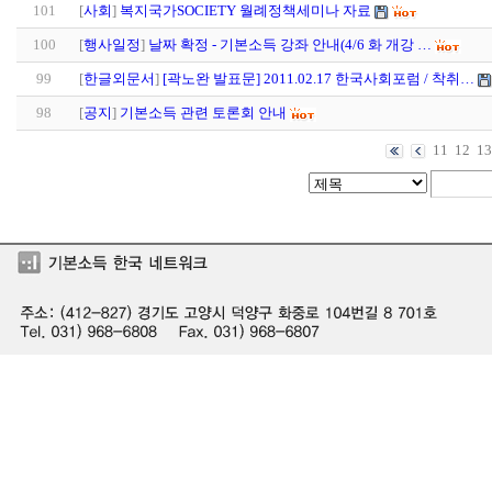
101
[
사회
]
복지국가SOCIETY 월례정책세미나 자료
100
[
행사일정
]
날짜 확정 - 기본소득 강좌 안내(4/6 화 개강 …
99
[
한글외문서
]
[곽노완 발표문] 2011.02.17 한국사회포럼 / 착취…
98
[
공지
]
기본소득 관련 토론회 안내
11
12
13