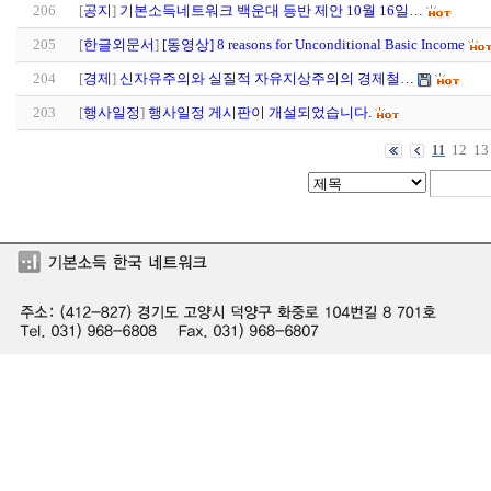
206
[
공지
]
기본소득네트워크 백운대 등반 제안 10월 16일…
205
[
한글외문서
]
[동영상] 8 reasons for Unconditional Basic Income
204
[
경제
]
신자유주의와 실질적 자유지상주의의 경제철…
203
[
행사일정
]
행사일정 게시판이 개설되었습니다.
12
13
11