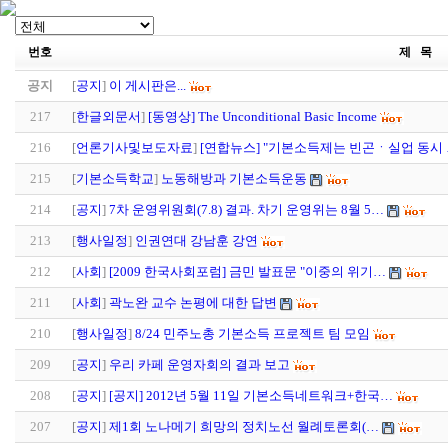
번호
제 목
공지
[
공지
]
이 게시판은...
217
[
한글외문서
]
[동영상] The Unconditional Basic Income
216
[
언론기사및보도자료
]
[연합뉴스] "기본소득제는 빈곤ㆍ실업 동시
215
[
기본소득학교
]
노동해방과 기본소득운동
214
[
공지
]
7차 운영위원회(7.8) 결과. 차기 운영위는 8월 5…
213
[
행사일정
]
인권연대 강남훈 강연
212
[
사회
]
[2009 한국사회포럼] 금민 발표문 "이중의 위기…
211
[
사회
]
곽노완 교수 논평에 대한 답변
210
[
행사일정
]
8/24 민주노총 기본소득 프로젝트 팀 모임
209
[
공지
]
우리 카페 운영자회의 결과 보고
208
[
공지
]
[공지] 2012년 5월 11일 기본소득네트워크+한국…
207
[
공지
]
제1회 노나메기 희망의 정치노선 월례토론회(…