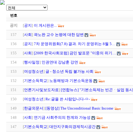
번호
공지
[
공지
]
이 게시판은...
157
[
사회
]
곽노완 교수 논평에 대한 답변
156
[
공지
]
7차 운영위원회(7.8) 결과. 차기 운영위는 8월 5…
155
[
사회
]
[2009 한국사회포럼] 금민 발표문 "이중의 위기…
154
[
행사일정
]
인권연대 강남훈 강연
153
[
여성청소년
]
글 - 청소년 독립 불가능 사회
152
[
기본소득학교
]
노동해방과 기본소득운동
151
[
언론기사및보도자료
]
[연합뉴스] "기본소득제는 빈곤ㆍ실업 동시
150
[
여성청소년
]
Re:글을 쓴 사람입니다-ㅁ-
149
[
한글외문서
]
[동영상] The Unconditional Basic Income
148
[
사회
]
연기금 사회주의의 한계와 가능성
147
[
기본소득학교
]
대안지구화의경제적시공간