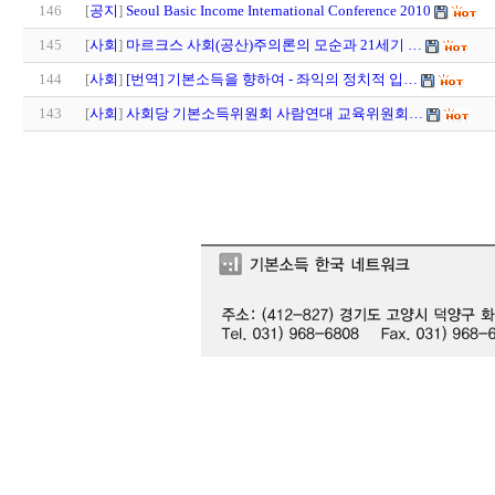
146
[
공지
]
Seoul Basic Income International Conference 2010
145
[
사회
]
마르크스 사회(공산)주의론의 모순과 21세기 …
144
[
사회
]
[번역] 기본소득을 향하여 - 좌익의 정치적 입…
143
[
사회
]
사회당 기본소득위원회 사람연대 교육위원회…