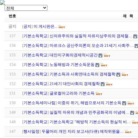
번호
제 목
공지
[
공지
]
이 게시판은...
157
[
기본소득학교
]
신자유주의와 실질적 자유지상주의의 경제철…
156
[
기본소득학교
]
마르크스 공산주의론의 모순과 21세기 사회주…
155
[
기본소득학교
]
대안지구화의경제적시공간
154
[
기본소득학교
]
노동해방과 기본소득운동
153
[
기본소득학교
]
기본소득과 사회연대소득의 경제철학
152
[
기본소득학교
]
21세기 대안사회의 경제철학
151
[
기본소득학교
]
글로컬아고라와 기본소득
150
[
기본소득세미나팀
]
이중의 위기, 해법으로서의 기본소득
149
[
기본소득학교
]
실질적 자유의 개념과 민주공화국의 이념에…
148
[
기본소득학교
]
기본소득학교 "해방적 기본소득의 현실적 비…
147
[
행사일정
]
두물머리 개인 지리 보고서(다큐) 제작위원을…