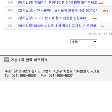
146
[
행사일정
]
[두물머리 행정대집행 전야] 함께 있어주세요
145
[
행사일정
]
7.29 두물머리 유기농지 보존대작전. 웃으면서…
144
[
행사일정
]
2012 기본소득 청'소'년운동 런칭파티! …
143
[
행사일정
]
레스터 브라운 초청 국제심포지엄_기후변화…
11
12
13