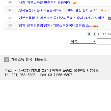
161
[
사회
]
기본소득은 민주주의 운동이다
160
[
행사일정
]
기본소득일본네트워크(BIJN) 설립 총회 및 학…
159
[
기본소득학교
]
마르크스 공산주의론의 모순과 21세기 사회주…
158
[
공지
]
운영위원회 공지 - 기본소득한국네트워크 소…
11
12
13