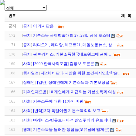
번호
제 목
공지
[
공지
]
이 게시판은...
172
[
공지
]
기본소득 국제학술대회 27, 28일 공식 포스터
171
[
공지
]
라디오21, 레디앙, 레프트21, 매일노동뉴스, 참…
170
[
공지
]
판 빠레이스, 기본소득한국네트워크에 관해 …
169
[
사회
]
[2009 한국사회포럼] 김창보 토론문
168
[
행사일정
]
제2회 비판과 대안을 위한 보건복지연합학술…
167
[
장애인
]
[일반] 장애인에게 기본소득과 기본보장을
166
[
기획연재모음
]
10.개인에게 지급되는 기본소득과 여성
165
[
사회
]
기본소득에 대한 11가지 비판
164
[
사회
]
[번역] 3차 독일어권 기본소득회의 보고
163
[
사회
]
빠레이스-반유토피아적 맑스주의의 유토피아
162
[
경제
]
기본소득을 둘러싼 쟁점들(꼬뮤날레 발제문)