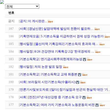
번호
공지
[
공지
]
이 게시판은...
187
[
사회
]
[경남신문] 실업대책에 발상의 전환이 필요하…
186
[
기획연재모음
]
5.기본소득을 지급하면서 경제 성장 가능한가
185
[
행사일정
]
[울산지역 기획강좌2] 기본소득의 효과와 재…
184
[
행사일정
]
8/26 건강연대 기획특강 2강 '한국경제의 …
183
[
기본소득학교
]
연기금사회주의한계와가능성
182
[
행사일정
]
저의 논문 발표 일정
181
[
기본소득학교
]
기본소득학교 교재 최종본
180
[
사회
]
브라질의 시민기본소득(수플리시)
179
[
언론기사및보도자료
]
[일다] 장기실업과 빈곤의 현실적 대안 ‘기
178
[
사회
]
[전진] 07년 대선강령 중 기본소득 요구
177
[
기본소득학교
]
여러 가지 기본소득과 노동운동의 비전