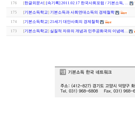
176
[
한글외문서
]
[속기록] 2011.02.17 한국사회포럼 / 기본소득, …
175
[
기본소득학교
]
기본소득과 사회연대소득의 경제철학
174
[
기본소득학교
]
21세기 대안사회의 경제철학
173
[
기본소득학교
]
실질적 자유의 개념과 민주공화국의 이념에…