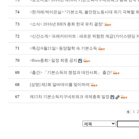
74
<한겨레/박이은실> “기본소득, 불안정노동시대 위기 극복할 
73
<소식> 2016년 BIEN 총회 한국 유치 결정!
72
<신간소개> '프레카리아트 : 새로운 위험한 계급'(가이스탠딩 
71
<특강/6월21일> 동양철학 속 기본소득
70
<Bien총회> 일정 최종 공지
69
<출간> 「기본소득의 쟁점과 대안사회」 출간!
68
[성명] 제2회 알바데이를 맞이하며
67
제15차 기본소득지구네트워크 국제총회 일정
1
2