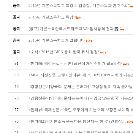
공지
2015년 기본소득학교 특강 1: 김종철, '기본소득과 민주주의'
공지
2015년 기본소득학교 특강
공지
[공고] 기본소득한국네트워크 제3차 임시총회 결과
공지
2015년 기본소득학교가 열립니다
공지
<소식> 2016년 BIEN 총회 한국 유치 결정!
81
<한겨레/ 박이은실> [시론] 급진적 개인주의가 필요하다
80
<MBC 시선집중_광주> 인터뷰: 제15, 16차 BIEN 대회와 기본소
79
<경향신문> [양극화, 문제는 분배다] “고성장 없이 지속 불가
78
<경향신문> [양극화, 문제는 분배다] 저임금 많은 한국, 기본
77
<인터뷰/ 국제신문> "국민 모두에게 기본소득 보장은 세계적 추
76
<한겨레21> '기본소득운동 다음 행선지는 '한국'' (안효상…
75
<보도자료> 2016년 제16차 기본소득지구네트워크 총회 한국 