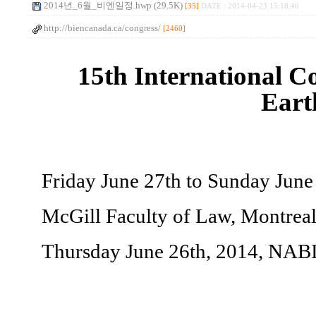
2014년_6월_비엔일정.hwp (29.5K)
[35]
DATE : 2014-04-23 15:18:46
http://biencanada.ca/congress/
[2460]
15th International C
Eart
Friday June 27th to Sunday June
McGill Faculty of Law, Montrea
Thursday June 26th, 2014, NAB