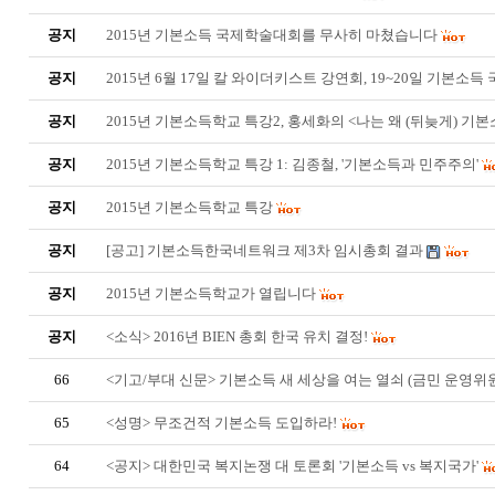
공지
2015년 기본소득 국제학술대회를 무사히 마쳤습니다
공지
2015년 6월 17일 칼 와이더키스트 강연회, 19~20일 기본소
공지
2015년 기본소득학교 특강2, 홍세화의 <나는 왜 (뒤늦게) 기
공지
2015년 기본소득학교 특강 1: 김종철, '기본소득과 민주주의'
공지
2015년 기본소득학교 특강
공지
[공고] 기본소득한국네트워크 제3차 임시총회 결과
공지
2015년 기본소득학교가 열립니다
공지
<소식> 2016년 BIEN 총회 한국 유치 결정!
66
<기고/부대 신문> 기본소득 새 세상을 여는 열쇠 (금민 운영위
65
<성명> 무조건적 기본소득 도입하라!
64
<공지> 대한민국 복지논쟁 대 토론회 '기본소득 vs 복지국가'