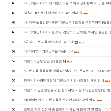
63
<기고/홍세화> '이제 기본소득을 외치고 쟁취할 때다.' [3월 14
62
서울시 복지재단 웹진에 실린 곽노완의 글
61
<인터뷰/월요신문> 금민 기본소득네트워크 운영위원장 [월요
60
<기고/월간좌파> 기본소득: 간단하고 강력한, 하지만 불온한...
59
<공지> 기본소득 아카데미 2강 안내
58
<한겨레TV> 기본소득을 아십니까?
57
기본소득공동행동(준) 출범
56
<기본소득 공동행동 발족식> 행사 관련 문의는 031-968-6808
55
인천시민사회단체연대 기본소득 시민사회포럼 개최 안내
54
기본소득 공동행동을 위한 심포지엄/기본소득공동행동(준) 
53
<베짱이에게도 기본소득을 주어야 하나> 강연 알림.
52
코멘트 관련 설정이 좀 잘못되어 메일이 많이 간 것 같습니다.