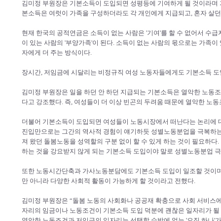
김미정 부원장은 기본소득이 도입되면 성평등에 기여하게 될 것이라며 기
본소득은 여럿이 가족을 구성하더라도 각 개인에게 지급되고, 혼자 살던,
현재 한국의 공적연금은 소득이 없는 사람은 '기여'를 할 수 없어서 수급자
이 있는 사람의 '부양가족'이 된다. 소득이 없는 사람의 몫으로는 가족이
자에게 더 주는 방식이다.
장시간, 저임금에 시달리는 비정규직 여성 노동자들에게도 기본소득 도
김미정 부원장은 일을 하던 안 하던 지급되는 기본소득은 열악한 노동조건에
다고 강조했다. 즉, 여성들이 더 이상 빈곤의 두려움 때문에 열악한 노
더불어 기본소득이 도입되면 여성들이 노동시장에서 떠난다는 논리에 대
진입만으로는 그간의 역사적 경험이 얘기하듯 성별노동분업을 극복하는 
져 왔던 돌봄노동을 성역할의 구분 없이 할 수 있게 하는 것이 필요하다.
하는 것을 강요받지 않게 되는 기본소득 도입이야 말로 성별노동분업 극
또한 노동시간단축과 가사노동분담에도 기본소득 도입이 일조할 것이며,
만 아니라 다양한 사회적 활동이 가능하게 할 것이라고 전했다.
김미정 부원장은 “돌봄 노동의 사회화나 공공재 확충으로 사회 서비스에
자리의 임금이나 노동조건이 기본소득 도입 덕분에 괜찮은 일자리가 될
열악한 노동조건과 저임금의 일자리는 선택할 수밖에 없는 '오직 하나'가