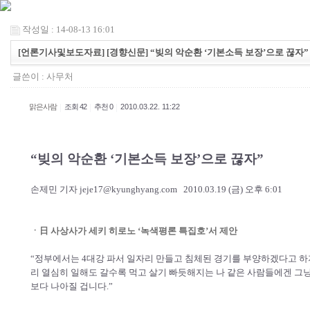
작성일 : 14-08-13 16:01
[언론기사및보도자료] [경향신문] “빚의 악순환 ‘기본소득 보장’으로 끊자”
글쓴이 :
사무처
|
|
|
맑은사람
조회 42
추천 0
2010.03.22. 11:22
“빚의 악순환 ‘기본소득 보장’으로 끊자”
손제민 기자
jeje17@kyunghyang.com
2010.03.19 (금) 오후 6:01
ㆍ日 사상사가 세키 히로노 ‘녹색평론 특집호’서 제안
“정부에서는 4대강 파서 일자리 만들고 침체된 경기를 부양하겠다고 하지
리 열심히 일해도 갈수록 먹고 살기 빠듯해지는 나 같은 사람들에겐 그냥
보다 나아질 겁니다.”