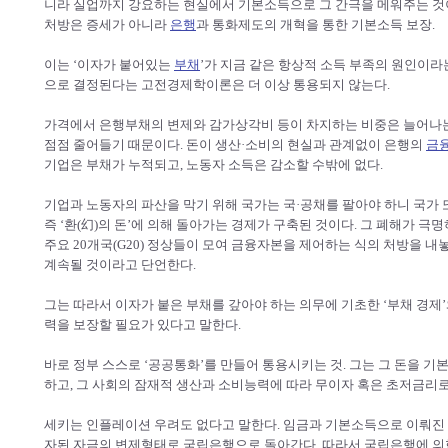
니라 실업까지 강요하는 현실에서 기본소득으로 그 간극을 메워주는 것이
처방은 증세가 아니라
은행
과 통화제도의 개혁을 통한 기본소득 보장.
이는 ‘이자가 붙어있는
부채
’가 지금 같은 항상적 소득 부족의 원인이라
으로 결정된다는 고전경제학이론은 더 이상 통용되지 않는다.
가격에서 은행부채의 변제와 감가상각비 등이 차지하는 비중은 늘어나는
점점 줄어들기 때문이다. 돈이 생산·소비의 현실과 관계없이 은행의
금
기업은 부채가 누적되고, 노동자 소득은 감소할 수밖에 없다.
기업과 노동자의 파산을 막기 위해 국가는 국·공채를 팔아야 하니 국가 또한
즉 ‘환(幻)의 돈’에 의해 돌아가는 경제가 구축된 것이다. 그 폐해가 극
주요 20개국(G20) 정상들이 모여 금융자본을 제어하는 식의 처방을 내
계속될 것이라고 단언한다.
그는 따라서 이자가 붙은 부채를 갚아야 하는 의무에 기초한 ‘부채 경제
력을 보장할 필요가 있다고 말한다.
바로 정부 스스로 ‘공공통화’를 만들어 통용시키는 것. 그는 그 돈을
하고, 그 사회의 잠재적 생산과 소비능력에 따라 무이자 혹은 초저금리
세키는 인플레이션 우려도 없다고 말한다. 임금과 기본소득으로 이뤄진
자된 자금의 변제형태로 국립은행으로 돌아간다. 따라서 국립은행에 의한