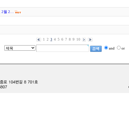
 2월 2…
1
2
4
5
6
7
8
9
10
3
and
or