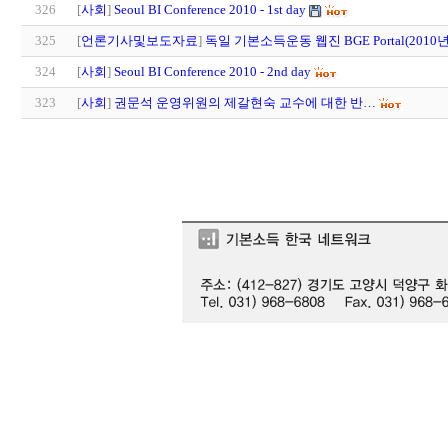
326
[
사회
]
Seoul BI Conference 2010 - 1st day
325
[
언론기사및보도자료
]
독일 기본소득운동 웹진 BGE Portal(2010년
324
[
사회
]
Seoul BI Conference 2010 - 2nd day
323
[
사회
]
권문석 운영위원의 제갈현숙 교수에 대한 반…