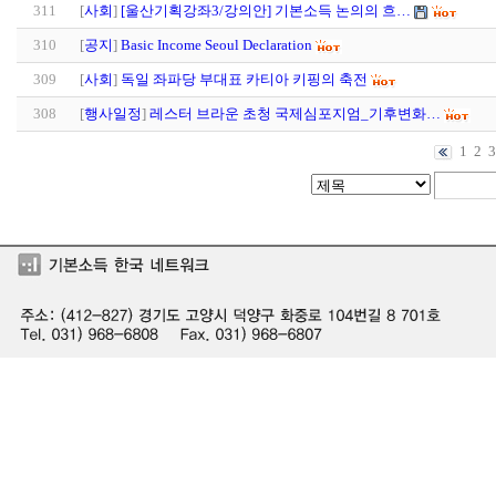
311
[
사회
]
[울산기획강좌3/강의안] 기본소득 논의의 흐…
310
[
공지
]
Basic Income Seoul Declaration
309
[
사회
]
독일 좌파당 부대표 카티아 키핑의 축전
308
[
행사일정
]
레스터 브라운 초청 국제심포지엄_기후변화…
1
2
3