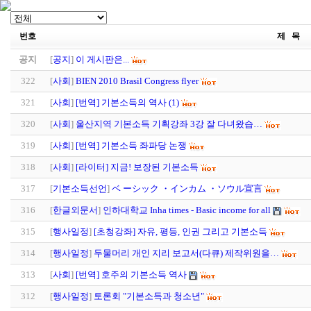
번호
제 목
공지
[
공지
]
이 게시판은...
322
[
사회
]
BIEN 2010 Brasil Congress flyer
321
[
사회
]
[번역] 기본소득의 역사 (1)
320
[
사회
]
울산지역 기본소득 기획강좌 3강 잘 다녀왔습…
319
[
사회
]
[번역] 기본소득 좌파당 논쟁
318
[
사회
]
[라이터] 지금! 보장된 기본소득
317
[
기본소득선언
]
ベ ーシック ・インカム ・ソウル宣言
316
[
한글외문서
]
인하대학교 Inha times - Basic income for all
315
[
행사일정
]
[초청강좌] 자유, 평등, 인권 그리고 기본소득
314
[
행사일정
]
두물머리 개인 지리 보고서(다큐) 제작위원을…
313
[
사회
]
[번역] 호주의 기본소득 역사
312
[
행사일정
]
토론회 "기본소득과 청소년"