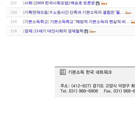
221
[
사회
]
[2009 한국사회포럼] 백승호 토론문
220
[
기획연재모음
]
9.노동시간 단축과 기본소득의 결합은 '필…
219
[
기본소득학교
]
기본소득학교 "해방적 기본소득의 현실적 비…
218
[
경제
]
21세기 대안사회의 경제철학