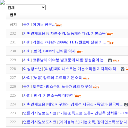
번호
공지
[
공지
]
이 게시판은...
232
[
기획연재모음
]
8.자본주의, 노동패러다임, 기본소득
231
[
사회
]
격월간 <사람> 2009년 11/12월호에 실린 기…
230
[
사회
]
[번역] BIEN의 간략한 역사
229
[
사회
]
코뮤날레 이수봉 발표문에 대한 정성훈의 논…
228
[
여성청소년
]
[여성] 페미니스트는 기본소득을 지지해야 하…
227
[
사회
]
[노동] 앙드레 고르와 기본소득
226
[
공지
]
토론회- 맑스주의 노동개념의 재구성
225
[
사회
]
[번역] 기본소득에 대하여
224
[
기획연재모음
]
대안지구화의 경제적 시공간 - 독일과 한국에…
223
[
언론기사및보도자료
]
“기본소득으로 노동시간단축 정치를” - 12
222
[
언론기사및보도자료
]
[에이블뉴스] 기본소득, 장애인소득보장 