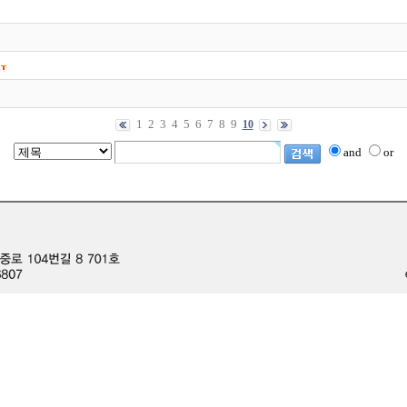
1
2
3
4
5
6
7
8
9
10
and
or