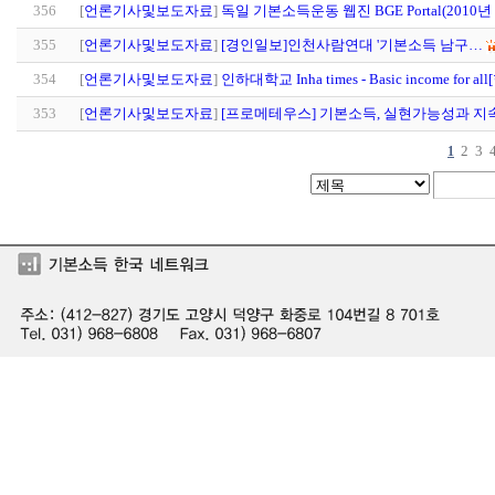
356
[
언론기사및보도자료
]
독일 기본소득운동 웹진 BGE Portal(2010년
355
[
언론기사및보도자료
]
[경인일보]인천사람연대 '기본소득 남구…
354
[
언론기사및보도자료
]
인하대학교 Inha times - Basic income for al
353
[
언론기사및보도자료
]
[프로메테우스] 기본소득, 실현가능성과 지
2
3
1