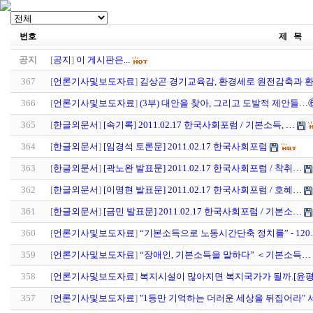
번호
제 목
공지
[
공지
]
이 게시판은...
367
[
언론기사및보도자료
]
김상곤 경기교육감, 환경세로 원전감축과 
366
[
언론기사및보도자료
]
(3부) 대안을 찾아, 그리고 도발적 제안들…
365
[
한글외문서
]
[속기록] 2011.02.17 한국사회포럼 / 기본소득, …
364
[
한글외문서
]
[임경석 토론문] 2011.02.17 한국사회포럼
363
[
한글외문서
]
[곽노완 발표문] 2011.02.17 한국사회포럼 / 착취…
362
[
한글외문서
]
[이명현 발표문] 2011.02.17 한국사회포럼 / 호혜…
361
[
한글외문서
]
[금민 발표문] 2011.02.17 한국사회포럼 / 기본소…
360
[
언론기사및보도자료
]
“기본소득으로 노동시간단축 정치를” - 120
359
[
언론기사및보도자료
]
“장애인, 기본소득을 말하다” ＜기본소득…
358
[
언론기사및보도자료
]
복지시설이 많아지면 복지국가가 될까.[윤
357
[
언론기사및보도자료
]
"1등만 기억하는 더러운 세상을 뒤집어라" 