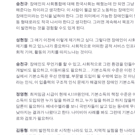
송천규
: 장애인의 사회통합에 대해 한국사회는 해줬는데 안 되면 그냥
해준다는 차이라고 생각한다. 이 사람이 월급 받고 노동하는 장애인이
장애인이라는 인식을 넓혀야 한다. 그런 의미에서 가능한 장애인들이 당
동 형태로라도 적극 나서야 한다고 생각한다. 그러면 계속해서 목표가 
이 발전하는 것을 경험할 수도 있게 된다.
성현정
: 그 얘기 이전에 이렇게 제기하고 싶다. 그렇다면 장애인이 사
제기를 하고 있느냐가 중요하다. 사회적으로 어떠한 공적 서비스 인프라
회적 기여, 활동의 가치를 따지느냐는 것이다.
송천규
: 장애인도 무언가를 할 수 있고, 사회적으로 그런 환경을 만들어
개발비도 필요하고, 이동비용도 필요하고… 기본소득의 수준은 이런 것
실에서 기본소득은 우선 연령별, 부문별 도입이 될 수밖에 없는 것 아
라는 인식, 이 입출력의 구조적 인식 문제가 해결되면 장애인 기본소득
정영현
: 최저임금 시급이 현재 4,110원인데, 기본소득의 책정 수준은
소득이 도입되면 누가 일을 하려고 하고, 누가 일을 하려고 하지 않을
담론이 필요하다. 베네수엘라를 보니 극빈자들이 살고 있는 동네에 
낮아지는 결과가 나왔다고 한다. 나미비아 사례를 봐도 그런데 기본소
료와 검토가 필요하다.
김동형
: 이미 발전적으로 시작한 나라도 있고, 지역적 실험을 한 나라