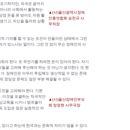
 포기하지만, 외국은 끝까지
 아니라 사회에서 활동하는
▲(사)울산광역시장애
장 돈을 못 받아도 자원 활
인총연합회 송천규 사
생기고, 자신을 둘러싼 상황
무처장
회적 기여를 할 수 있는 조건이 만들어진 상태에서 그런
가 있느냐는 말이다. 그런 것 없이 무슨 장애인의 사
줘야 한다. 또 무언가를 하려면 돈이 있어야 한다. 자기
들을 고려해 추산해야 하는 것 아닌가 생각한다. 또 현
닌가. 장애인은 아무리 투입해도 생산적일 수 없는 존재
의 정당성 문제도 많은 부분 해결될 수 있다.
 이것을 고려해야 한다. 기본
까. 이것을 포괄하는 적극적인
▲(사)울산장애인부모
무상교육을 시키니 범죄율이
회 정영현 사무국장
득 도입은 많은 실증적인 자
도 있다고 하는데 한국과는 문화적 차이가 많을 수 있다.