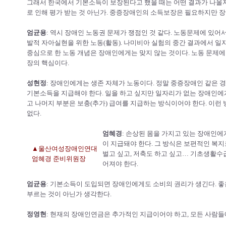
그래서 한국에서 기본소득이 보장된다고 했을 때는 어떤 결과가 나올
로 인해 평가 받는 것 아닌가. 중증장애인의 소득보장은 필요하지만 장
엄균용
: 역시 장애인 노동권 문제가 쟁점인 것 같다. 노동문제에 있어서
발적 자아실현을 위한 노동(활동). 나미비아 실험의 중간 결과에서 일
중심으로 한 노동 개념은 장애인에게는 맞지 않는 것이다. 노동 문제에
장의 핵심이다.
성현정
: 장애인에게는 생존 자체가 노동이다. 정말 중증장애인 같은 
기본소득을 지급해야 한다. 일을 하고 싶지만 일자리가 없는 장애인에
고 나머지 부분은 보충(추가) 급여를 지급하는 방식이어야 한다. 이런
없다.
엄혜경
: 손상된 몸을 가지고 있는 장애인에
이 지급돼야 한다. 그 방식은 보편적인 복지로
▲울산여성장애인연대
벌고 싶고, 저축도 하고 싶고… 기초생활수급
엄혜경 준비위원장
어져야 한다.
엄균용
: 기본소득이 도입되면 장애인에게도 소비의 권리가 생긴다. 
부르는 것이 아닌가 생각한다.
정영현
: 현재의 장애인연금은 추가적인 지급이어야 하고, 모든 사람들