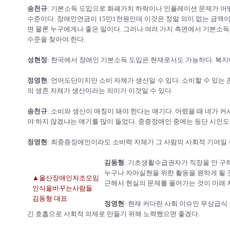
송천규
: 기본소득 도입으로 화폐가치 하락이나 인플레이션 문제가 어
수준이다. 장애인연금이 15만1천원인데 이것은 정말 의미 없는 금액이다
면 물론 누구에게나 좋은 일이다. 그러나 여러 가지 측면에서 기본소
수준을 찾아야 한다.
성현정
: 한국에서 장애인 기본소득 도입은 현재로서도 가능하다. 복지
정영현
: 언어도단이지만 소비 자체가 생산일 수 있다. 소비할 수 있는
의 생존 자체가 생산이라는 의미가 이것일 수 있다.
송천규
: 소비와 생산이 매칭이 돼야 한다는 얘기다. 어렸을 때 네가 커서
야 하지 않겠냐는 얘기를 많이 들었다. 중증장애인 중에는 등단 시인도 
정영현
: 최중증장애인이라도 소비력 자체가 그 사람의 사회적 기여일 
김동형
: 기초생활수급권자가 직장을 안 구
누구나 자아실현을 위한 활동을 원하게 될 
▲울산장애인자조모임
근해서 현실의 문제를 풀어가는 것이 미래 
인식을바꾸는사람들
김동형 대표
정영현
: 현재 커다란 사회 이슈인 무상급식
긴 호흡으로 사회적 의제로 만들기 위해 노력했으면 좋겠다.