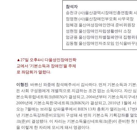
참석자
송천규 (사)울산광역시장애인총연합회 
정영현 (사)울산장애인부모회 사무국장
엄혜경 울산여성장애인연대 준비위원장
성현정 울산장애인자립생활센터 소장
엄균용 울산장애인차별철폐연대 집행위
김동형 울산장애인자조모임 인식을바꾸
▲27일 오후4시 다울성인장애인학
교에서 '기본소득과 장애인'을 주제
로 좌담회가 열렸다.
이형진
: 바쁘신 와중에 참석해주셔서 감사하다. 먼저 기본소득과 기
든 사회 구성원에게 개별적으로 지급하는 조건 없는 소득이다. 자산 심사
본소득유럽네트워크(BIEN)가 결성되고, 2004년부터 기본소득지구네트
2009년에 기본소득한국네트워크(BIKN)가 결성되고, 2010년 1
오는 7월에는 브라질 상파울루에서 BIEN 13차 총회가 열리는데, 17
년 기본소득강좌준비모임이 구성돼 세 번의 기본소득 기획강좌를 열었고
크(준)이 결성됐다. 이 자리는 기본소득울산네트워크(준)이 준비한 첫
을 이렇게 한 자리에 모시게 돼서 영광이다.