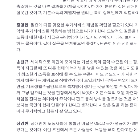
문제는 어떻게 해야 하는가가 우려되는 지
축소하는 것을 나쁜 결과를 가져올 것이다. 한 가지 분명한 것은 장
잘못된 것이고, 기본소득의 개별지급 원리는 특히 장애인에게 적합하고
정영현
: 필요에 따른 맞춤형 추가서비스 개념을 확립할 필요가 있다.
악해 추가서비스를 적용하는 방향으로 나가야 한다. 도발적인 질문을 
노동에 대한 대가 지급은 분명히 의미가 있지만 장애인이 과연 보이지
하는 물음이다. 같이 질문을 던져봤으면 좋겠다. 단순히 인간 권리로
가.
송천규
: 세계적으로 의견이 모아지는 기본소득의 금액 수준은 어느 정
득이 지급될 때 또 다른 형태의 복지병을 낳을 수 있는 것은 아닌지도
라 최소한의 소득을 보장해 줄 수 있는 수준이 어느 정도인지가 사회
하게 해준다는 개념으로 장애인연금이 도입되지만 금액은 턱없이 모자
연금, 기초생활수급만으로도 복지병이 생기는 것을 확인할 수 있다. 
까 그냥 얻으려는 것을 현장에서 많이 봐왔다. 기본소득의 재원 마련
책임을 진다는 의미에서 주식이나 펀드 등의 방식을 검토하는 것은 어
보다는 국민이 함께 만들어야 한다고 생각한다. 사람은 일을 하는 존재
마나 무기력하고 힘든지 잘 알고 있다.
정영현
: 장애인이 노동사회에 통합된 비율은 OECD 국가 평균치가 30%
있다는 것이다. 이런 조건에서 모든 사람들이 노동을 해야 한다고만 얘