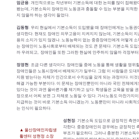
엄균용
: 개인적으로는 작년부터 기본소득에 대한 논의를 많이 접해왔
봤는데, 기본소득이 장애인의 노동권과 충돌할 수 있는 부분을 지적한 
지 않을까 하는 생각이 들었다.
김동형
: 우리 현실에서 기본소득이 도입됐을 때 장애인에게는 노동권
생각한다. 현재도 장애인 의무고용이 지켜지지 않는데, 기본소득이 
용의 소지가 있지 않겠나. 노동능력이 없는 중증장애인에게 어떻게 
는 장애인이 노동사회로부터 배제되는 것도 큰 문제다. 기본소득 도
까 우려되고, 장애인들 또한 그러한 현실에 안주하지 않을까 걱정부터
정영현
: 조금 다른 생각이다. 장애인들 중에 노동을 통해 생활을 영위
장애인들은 노동시장에서 배제되기가 일쑤다. 그럼 이 사람들은 도대체 
지원 받는다는 자체가 인간으로서 수치심을 갖게 되는 과정이다. 이
해결 가능한 부분이다. 이 문제는 장애인뿐만이 아니라 국민 전체에게도
있다는 것이 과연 올바른가를 제기하고 싶다. 학생들은 교육을 받을 권
정으로서 어찌 보면 그 자체로 노동일 수 있다. 가사노동도 마찬가지이
지급하는 것이 바로 기본소득 아니겠는가. 노동뿐만이 아니라 사회적
는 인식이 필요하다.
성현정
: 기본소득 도입으로 긍정적인 측면이
각한다. 중증장애인의 경우에는 긍정적인 측면
▲ 울산장애인자립생
부조가 필요하다. 그러나 충분한 기본소득이
활센터 성현정 소장