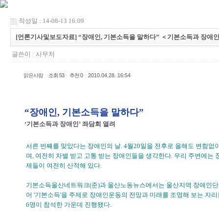
작성일 : 14-08-13 16:09
[언론기사및보도자료] “장애인, 기본소득을 말하다” ＜기본소득과 장애인
글쓴이 :
사무처
|
|
|
맑은사람
조회 53
추천 0
2010.04.28. 16:54
“장애인, 기본소득을 말하다”
‘기본소득과 장애인’ 좌담회 열려
서른 번째를 맞았다는 장애인의 날. 4월20일을 전후로 올해도 변함없
며, 여전히 차별 받고 고통 받는 장애인들을 생각한다. 우리 주변에는
제들이 여전히 산적해 있다.
기본소득울산네트워크(준)과 울산노동뉴스에서는 울산지역 장애인단체
어 '기본소득'을 주제로 장애인운동의 전망과 미래를 조명해 보는 자
6명이 참석한 가운데 진행됐다.