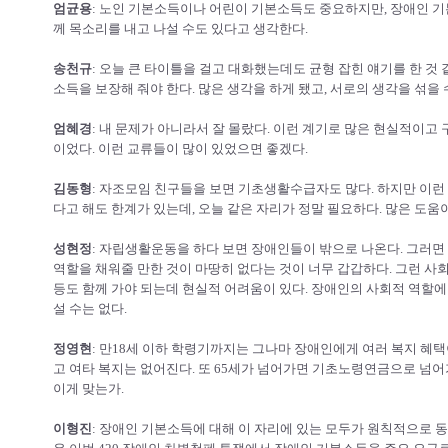
엄균용
: 노인 기본소득이나 어린이 기본소득도 중요하지만, 장애인 
께 목소리를 내고 나설 수도 있다고 생각한다.
송천규
: 오늘 큰 타이틀을 걸고 대화했는데도 균형 잡힌 얘기를 한 것 
소득을 보장해 줘야 한다. 많은 생각을 하게 됐고, 서로의 생각을 섞을 
엄혜경
: 내 문제가 아니라서 잘 몰랐다. 이런 계기로 많은 현실적이고
이었다. 이런 교류들이 많이 있었으면 좋겠다.
김동형
: 자조모임 친구들을 보면 기초생활수급자도 많다. 하지만 이런
다고 해도 한계가 있는데, 오늘 같은 자리가 정말 필요하다. 많은 도움이
성현정
: 자립생활운동을 하다 보면 장애인들이 밖으로 나온다. 그러면 
역할을 채워줄 만한 것이 마땅히 없다는 것이 너무 갑갑하다. 그런 사
등도 함께 가야 되는데 현실적 어려움이 있다. 장애인의 사회적 역할에
설 수는 없다.
정영현
: 만18세 이하 학령기까지는 그나마 장애인에게 여러 복지 혜택
고 여타 복지는 없어진다. 또 65세가 넘어가면 기초노령연금으로 넘어
이게 맞는가.
이형진
: 장애인 기본소득에 대해 이 자리에 있는 모두가 원칙적으로 동