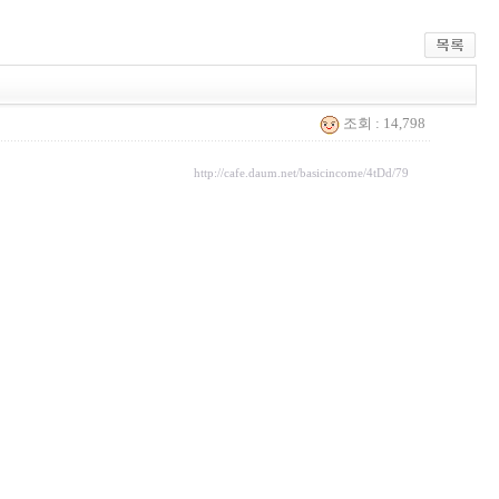
조회 : 14,798
http://cafe.daum.net/basicincome/4tDd/79