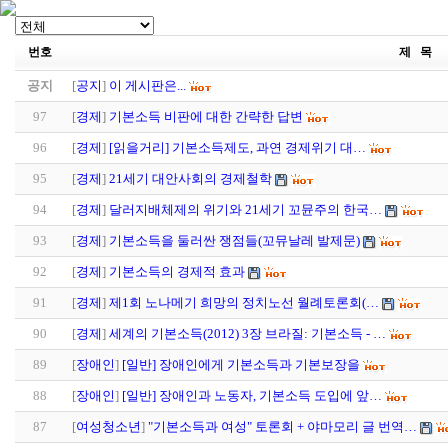
번호
제 목
공지
[
공지
]
이 게시판은...
97
[
경제
]
기본소득 비판에 대한 간략한 답변
96
[
경제
]
[읽을거리] 기본소득제도, 과연 경제위기 대…
95
[
경제
]
21세기 대안사회의 경제철학
94
[
경제
]
달러지배체제의 위기와 21세기 꼬뮨주의 한국…
93
[
경제
]
기본소득을 둘러싼 쟁점들(꼬뮤날레 발제문)
92
[
경제
]
기본소득의 경제적 효과
91
[
경제
]
제1회 노나메기 희망의 정치노선 월례토론회(…
90
[
경제
]
세계의 기본소득(2012) 3장 브라질: 기본소득 - …
89
[
장애인
]
[일반] 장애인에게 기본소득과 기본보장을
88
[
장애인
]
[일반] 장애인과 노동자, 기본소득 도입에 앞…
87
[
여성청소년
]
"기본소득과 여성" 토론회 + 야마모리 글 번역…