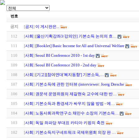
번호
공지
[
공지
]
이 게시판은...
112
[
사회
]
[울산기획강좌3/강의안] 기본소득 논의의 흐…
111
[
사회
]
[Booklet] Basic Income for All and Universal Welfare
110
[
사회
]
Seoul BI Conference 2010 - 1st day
109
[
사회
]
Seoul BI Conference 2010 - 2nd day
108
[
사회
]
[기고][참여연대'복지동향'] 기본소득,…
107
[
사회
]
기본소득에 관한 인터뷰 (interviewer: Joerg Dresche
106
[
사회
]
권문석 운영위원의 제갈현숙 교수에 대한 반…
105
[
사회
]
기본소득과 환경세가 싸우지 않을 방법 - 에…
104
[
사회
]
노동사회과학연구소 채만수 소장의 기본소득…
103
[
사회
]
독일 좌파당 부대표 카티아 키핑의 축전
102
[
사회
]
기본소득지구네트워크 국제위원회 의장 판 …