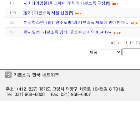
101
[
사회
]
[이명현] 워크페어 개혁과 기본소득 구상
100
[
공지
]
기본소득 서울 선언
99
[
여성청소년
]
[펌] "민주노총"의 기본소득 제도에 반대한다 …
98
[
행사일정
]
기본소득 강좌 : 천안아산지역 9.14 19시
11
12
13