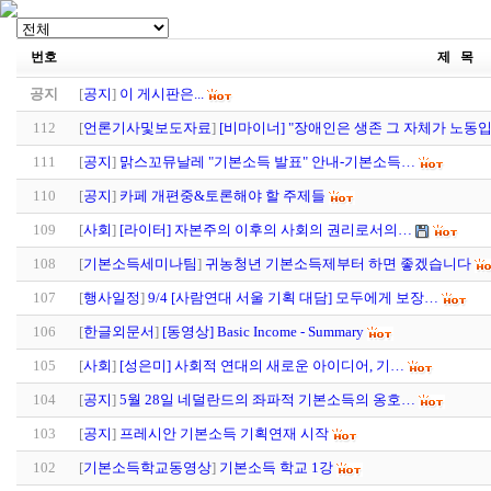
번호
제 목
공지
[
공지
]
이 게시판은...
112
[
언론기사및보도자료
]
[비마이너] "장애인은 생존 그 자체가 노동
111
[
공지
]
맑스꼬뮤날레 "기본소득 발표" 안내-기본소득…
110
[
공지
]
카페 개편중&토론해야 할 주제들
109
[
사회
]
[라이터] 자본주의 이후의 사회의 권리로서의…
108
[
기본소득세미나팀
]
귀농청년 기본소득제부터 하면 좋겠습니다
107
[
행사일정
]
9/4 [사람연대 서울 기획 대담] 모두에게 보장…
106
[
한글외문서
]
[동영상] Basic Income - Summary
105
[
사회
]
[성은미] 사회적 연대의 새로운 아이디어, 기…
104
[
공지
]
5월 28일 네덜란드의 좌파적 기본소득의 옹호…
103
[
공지
]
프레시안 기본소득 기획연재 시작
102
[
기본소득학교동영상
]
기본소득 학교 1강