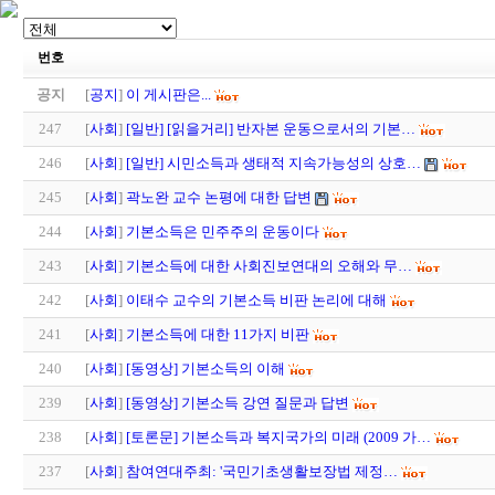
번호
공지
[
공지
]
이 게시판은...
247
[
사회
]
[일반] [읽을거리] 반자본 운동으로서의 기본…
246
[
사회
]
[일반] 시민소득과 생태적 지속가능성의 상호…
245
[
사회
]
곽노완 교수 논평에 대한 답변
244
[
사회
]
기본소득은 민주주의 운동이다
243
[
사회
]
기본소득에 대한 사회진보연대의 오해와 무…
242
[
사회
]
이태수 교수의 기본소득 비판 논리에 대해
241
[
사회
]
기본소득에 대한 11가지 비판
240
[
사회
]
[동영상] 기본소득의 이해
239
[
사회
]
[동영상] 기본소득 강연 질문과 답변
238
[
사회
]
[토론문] 기본소득과 복지국가의 미래 (2009 가…
237
[
사회
]
참여연대주최: '국민기초생활보장법 제정…