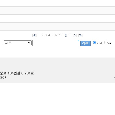
1
2
3
4
5
6
7
8
10
9
and
or