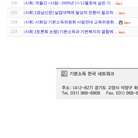
236
[
사회
]
격월간 <사람> 2009년 11/12월호에 실린 기…
235
[
사회
]
[경남신문] 실업대책에 발상의 전환이 필요하…
234
[
사회
]
사회당 기본소득위원회 사람연대 교육위원회…
233
[
사회
]
[토론회 논평] 기본소득과 기본복지의 결합에…