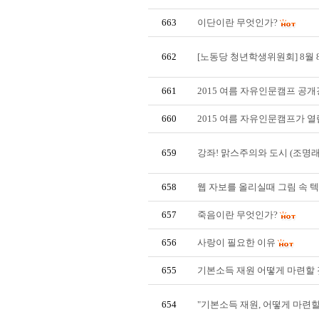
663
이단이란 무엇인가?
662
[노동당 청년학생위원회] 8월 
661
2015 여름 자유인문캠프 공개
660
2015 여름 자유인문캠프가 열
659
강좌! 맑스주의와 도시 (조명래
658
웹 자보를 올리실때 그림 속 텍
657
죽음이란 무엇인가?
656
사랑이 필요한 이유
655
기본소득 재원 어떻게 마련할 
654
"기본소득 재원, 어떻게 마련할