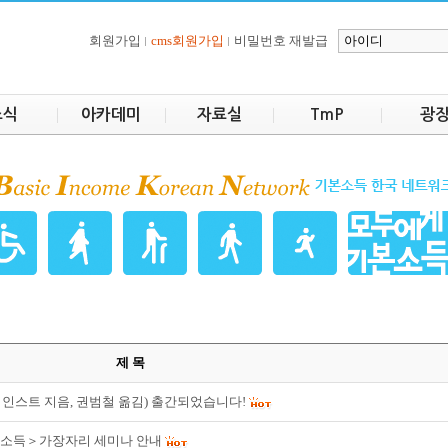
회원가입
cms회원가입
비밀번호 재발급
소식
아카데미
자료실
TmP
광
제 목
디인스트 지음, 권범철 옮김) 출간되었습니다!
기본소득＞가장자리 세미나 안내