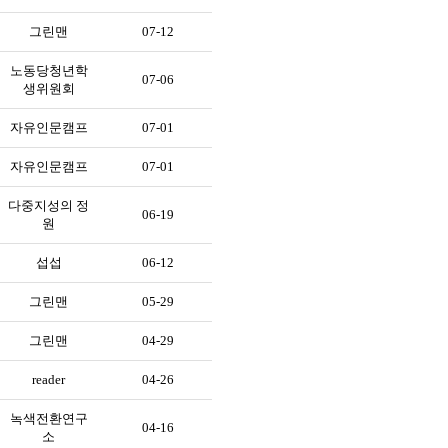
그린맨
07-12
노동당청년학
07-06
생위원회
자유인문캠프
07-01
자유인문캠프
07-01
다중지성의 정
06-19
원
섭섭
06-12
그린맨
05-29
그린맨
04-29
reader
04-26
녹색전환연구
04-16
소