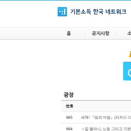
홈
공지사항
광장
번호
665
새책! 『빚의 마법』(리차드 
664
＜칼 폴라니, 노동 그리고 