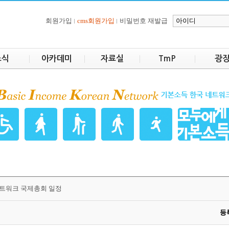
회원가입
cms회원가입
비밀번호 재발급
소식
아카데미
자료실
TmP
광
트워크 국제총회 일정
등