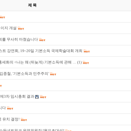
제 목
홈페이지 개설
대회를 무사히 마쳤습니다
키스트 강연회, 19~20일 기본소득 국제학술대회 개최
 홍세화의 <나는 왜 (뒤늦게) 기본소득에 관해 …
(1)
 김종철, '기본소득과 민주주의'
 제3차 임시총회 결과
니다
국 유치 결정!
본소득네트워크 운영위원장 [월요초대석]