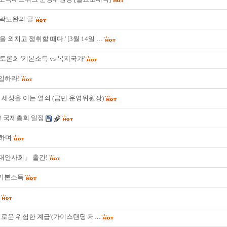
 곽노완의 글
 외치고 쟁취할 때다.' [3월 14일 …
토론회 '기본소득 vs 복지국가'
입하라!
 세상을 여는 열쇠 (금민 운영위원장)
 국제총회 일정
이하며
대안사회」 출간!
 기본소득
새로운 위험한 계급'(가이스탠딩 저…