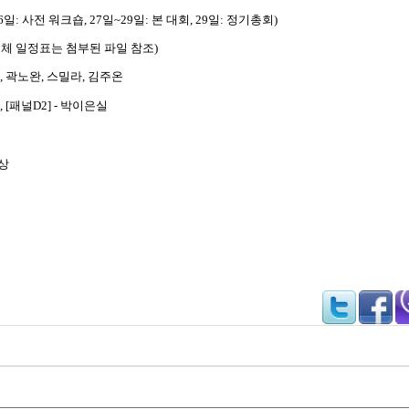
26일: 사전 워크숍, 27일~29일: 본 대회, 29일: 정기총회)
전체 일정표는 첨부된 파일 참조)
강남훈, 곽노완, 스밀라, 김주온
정임, [패널D2] - 박이은실
효상