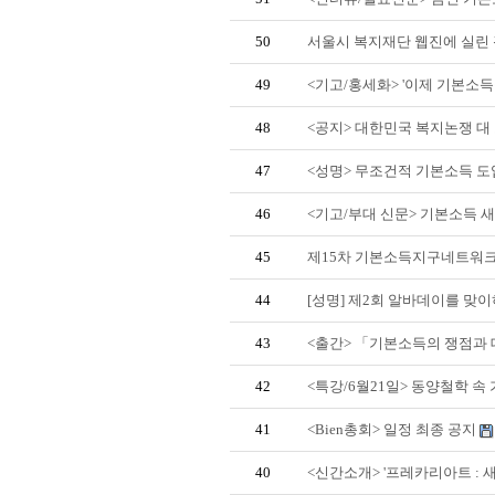
50
서울시 복지재단 웹진에 실린
49
<기고/홍세화> '이제 기본소득을
48
<공지> 대한민국 복지논쟁 대 
47
<성명> 무조건적 기본소득 도
46
<기고/부대 신문> 기본소득 새
45
제15차 기본소득지구네트워크
44
[성명] 제2회 알바데이를 맞
43
<출간> 「기본소득의 쟁점과 
42
<특강/6월21일> 동양철학 속
41
<Bien총회> 일정 최종 공지
40
<신간소개> '프레카리아트 : 