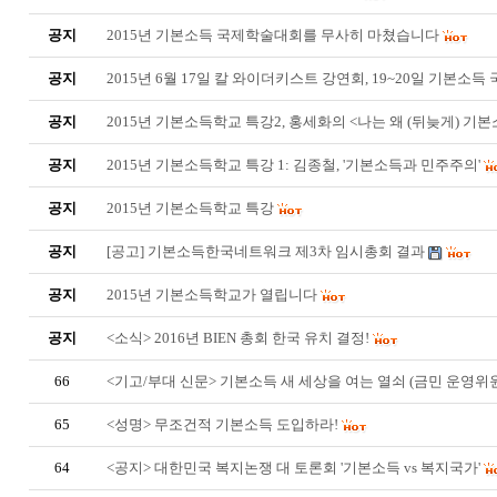
공지
2015년 기본소득 국제학술대회를 무사히 마쳤습니다
공지
2015년 6월 17일 칼 와이더키스트 강연회, 19~20일 기본소
공지
2015년 기본소득학교 특강2, 홍세화의 <나는 왜 (뒤늦게) 기
공지
2015년 기본소득학교 특강 1: 김종철, '기본소득과 민주주의'
공지
2015년 기본소득학교 특강
공지
[공고] 기본소득한국네트워크 제3차 임시총회 결과
공지
2015년 기본소득학교가 열립니다
공지
<소식> 2016년 BIEN 총회 한국 유치 결정!
66
<기고/부대 신문> 기본소득 새 세상을 여는 열쇠 (금민 운영위
65
<성명> 무조건적 기본소득 도입하라!
64
<공지> 대한민국 복지논쟁 대 토론회 '기본소득 vs 복지국가'