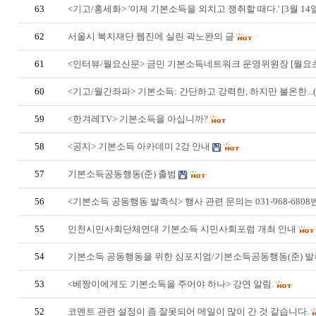
63
<기고/홍세화> '이제 기본소득을 외치고 쟁취할 때다.' [3월 14
62
서울시 복지재단 웹진에 실린 곽노완의 글
61
<인터뷰/월요신문> 금민 기본소득네트워크 운영위원장 [월요
60
<기고/월간좌파> 기본소득: 간단하고 강력한, 하지만 불온한...
59
<한겨레TV> 기본소득을 아십니까?
58
<공지> 기본소득 아카데미 2강 안내
57
기본소득공동행동(준) 출범
56
<기본소득 공동행동 발족식> 행사 관련 문의는 031-968-6808
55
인천시민사회단체연대 기본소득 시민사회포럼 개최 안내
54
기본소득 공동행동을 위한 심포지엄/기본소득공동행동(준) 
53
<베짱이에게도 기본소득을 주어야 하나> 강연 알림.
52
코멘트 관련 설정이 좀 잘못되어 메일이 많이 간 것 같습니다.