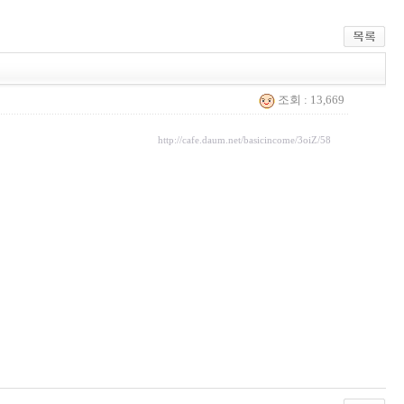
조회 : 13,669
http://cafe.daum.net/basicincome/3oiZ/58