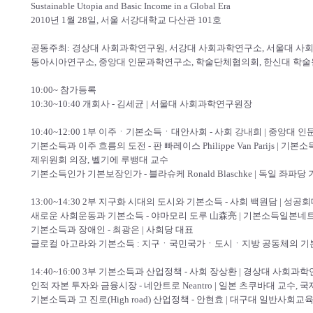
Sustainable Utopia and Basic Income in a Global Era
2010년 1월 28일, 서울 서강대학교 다산관 101호
공동주최: 경상대 사회과학연구원, 서강대 사회과학연구소, 서울대 사
동아시아연구소, 중앙대 인문과학연구소, 학술단체협의회, 한신대 학술
10:00~ 참가등록
10:30~10:40 개회사 - 김세균 | 서울대 사회과학연구원장
10:40~12:00 1부 이주ㆍ기본소득ㆍ대안사회 - 사회 강내희 | 중앙대
기본소득과 이주 흐름의 도전 - 판 빠레이스 Philippe Van Parijs | 기본소득지구
제위원회 의장, 벨기에 루뱅대 교수
기본소득인가 기본보장인가 - 블라슈케 Ronald Blaschke | 독일 좌
13:00~14:30 2부 지구화 시대의 도시와 기본소득 - 사회 백원담 | 
새로운 사회운동과 기본소득 - 야마모리 도루 山森亮 | 기본소득일본네
기본소득과 장애인 - 최광은 | 사회당 대표
글로컬 아고라와 기본소득 : 지구ㆍ국민국가ㆍ도시ㆍ지방 공동체의 기본
14:40~16:00 3부 기본소득과 산업정책 - 사회 장상환 | 경상대 사회
인적 자본 투자와 금융시장 - 네안트로 Neantro | 일본 츠쿠바대 교수,
기본소득과 고 진로(High road) 산업정책 - 안현효 | 대구대 일반사회