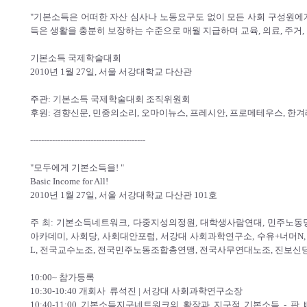
"기본소득은 어떠한 자산 심사나 노동요구도 없이 모든 사회 구성원에
득은 생활을 충분히 보장하는 수준으로 매월 지급하며 교육, 의료, 주거, 
기본소득 국제학술대회
2010년 1월 27일, 서울 서강대학교 다산관
주관: 기본소득 국제학술대회 조직위원회
후원: 경향신문, 민중의소리, 오마이뉴스, 프레시안, 프로메테우스, 한
------------------------------------------
"모두에게 기본소득을! "
Basic Income for All!
2010년 1월 27일, 서울 서강대학교 다산관 101호
주 최: 기본소득네트워크, 다중지성의정원, 대학생사람연대, 민주노동
아카데미, 사회당, 사회대안포럼, 서강대 사회과학연구소, 수유+너머N
L, 전국교수노조, 전국민주노동조합총연맹, 전국사무연대노조, 진보신
10:00~ 참가등록
10:30-10:40 개회사 류석진 | 서강대 사회과학연구소장
10:40-11:00 기본소득지구네트워크의 확장과 지구적 기본소득 - 판 빠레이