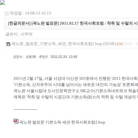
작성일 : 14-08-13 16:13
[한글외문서] [곽노완 발표문] 2011.02.17 한국사회포럼 / 착취 및 수탈
글쓴이 :
사무처
곽노완_발표문_기본소득_세션_한국사회포럼2.hwp (50.0K)
[34]
DATE : 2
|
|
|
권문석
조회 58
추천 0
2011.02.24. 13:49
2011년 2월 17일, 서울 서강대 다산관 503호에서 진행된 '2011 한국
'기본소득, 신자유주의 시대를 넘어서는 새로운 대안의 가능성' 토론회
곽노완 서울시립대 도시인문학연구소 HK교수(기본소득네트워크 학술위
제목은 '착취 및 수탈의 시공간과 기본소득(맑스의 착취 및 수탈 개념의 
-------------------
곽노완 발표문 기본소득 세션 한국사회포럼2.hwp