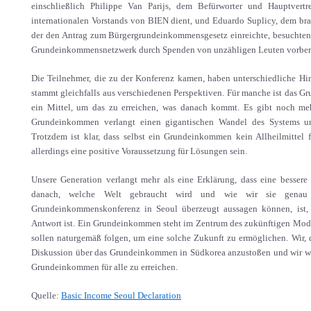
einschließlich Philippe Van Parijs, dem Befürworter und Hauptvertr
internationalen Vorstands von BIEN dient, und Eduardo Suplicy, dem bra
der den Antrag zum Bürgergrundeinkommensgesetz einreichte, besuchten
Grundeinkommensnetzwerk durch Spenden von unzähligen Leuten vorberei
Die Teilnehmer, die zu der Konferenz kamen, haben unterschiedliche H
stammt gleichfalls aus verschiedenen Perspektiven. Für manche ist das G
ein Mittel, um das zu erreichen, was danach kommt. Es gibt noch me
Grundeinkommen verlangt einen gigantischen Wandel des Systems un
Trotzdem ist klar, dass selbst ein Grundeinkommen kein Allheilmittel fü
allerdings eine positive Voraussetzung für Lösungen sein.
Unsere Generation verlangt mehr als eine Erklärung, dass eine bessere 
danach, welche Welt gebraucht wird und wie wir sie genau 
Grundeinkommenskonferenz in Seoul überzeugt aussagen können, ist
Antwort ist. Ein Grundeinkommen steht im Zentrum des zukünftigen Modell
sollen naturgemäß folgen, um eine solche Zukunft zu ermöglichen. Wir, d
Diskussion über das Grundeinkommen in Südkorea anzustoßen und wir werd
Grundeinkommen für alle zu erreichen.
Quelle:
Basic Income Seoul Declaration