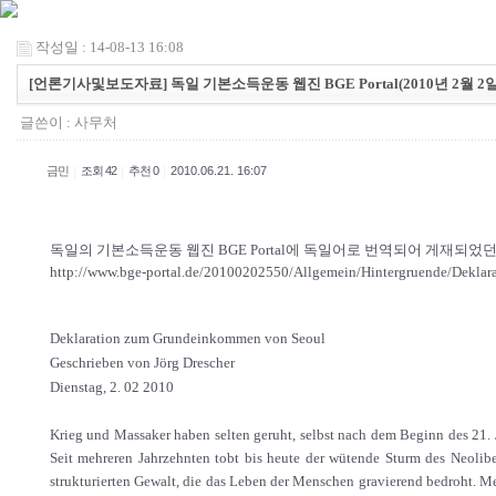
작성일 : 14-08-13 16:08
[언론기사및보도자료] 독일 기본소득운동 웹진 BGE Portal(2010년 2월 
글쓴이 :
사무처
|
|
|
금민
조회 42
추천 0
2010.06.21. 16:07
독일의 기본소득운동 웹진 BGE Portal에 독일어로 번역되어 게재되었
http://www.bge-portal.de/20100202550/Allgemein/Hintergruende/Dekla
Deklaration zum Grundeinkommen von Seoul
Geschrieben von Jörg Drescher
Dienstag, 2. 02 2010
Krieg und Massaker haben selten geruht, selbst nach dem Beginn des 21. Ja
Seit mehreren Jahrzehnten tobt bis heute der wütende Sturm des Neolibe
strukturierten Gewalt, die das Leben der Menschen gravierend bedroht. 