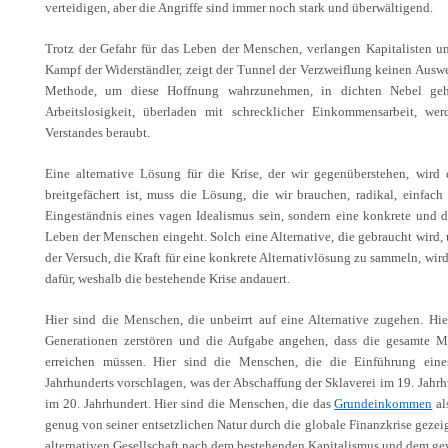
verteidigen, aber die Angriffe sind immer noch stark und überwältigend.
Trotz der Gefahr für das Leben der Menschen, verlangen Kapitalisten
Kampf der Widerständler, zeigt der Tunnel der Verzweiflung keinen Ausweg
Methode, um diese Hoffnung wahrzunehmen, in dichten Nebel geh
Arbeitslosigkeit, überladen mit schrecklicher Einkommensarbeit, w
Verstandes beraubt.
Eine alternative Lösung für die Krise, der wir gegenüberstehen, wird 
breitgefächert ist, muss die Lösung, die wir brauchen, radikal, einfac
Eingeständnis eines vagen Idealismus sein, sondern eine konkrete und da
Leben der Menschen eingeht. Solch eine Alternative, die gebraucht wird,
der Versuch, die Kraft für eine konkrete Alternativlösung zu sammeln, wird
dafür, weshalb die bestehende Krise andauert.
Hier sind die Menschen, die unbeirrt auf eine Alternative zugehen. Hie
Generationen zerstören und die Aufgabe angehen, dass die gesamte Me
erreichen müssen. Hier sind die Menschen, die die Einführung eine
Jahrhunderts vorschlagen, was der Abschaffung der Sklaverei im 19. Jahrh
im 20. Jahrhundert. Hier sind die Menschen, die das
Grundeinkommen
al
genug von seiner entsetzlichen Natur durch die globale Finanzkrise gezei
alternativen Gesellschaft nach dem bestehenden Kapitalismus und dem ge