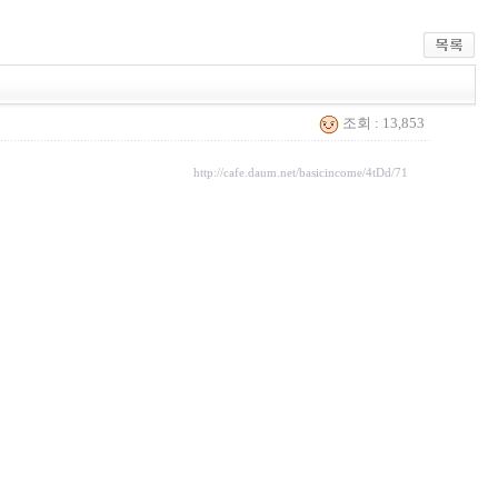
조회 : 13,853
http://cafe.daum.net/basicincome/4tDd/71