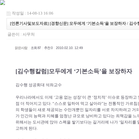
작성일 : 14-08-13 16:06
[언론기사및보도자료] [경향신문] 모두에게 ‘기본소득’을 보장하자 / 김수
글쓴이 :
사무처
|
|
|
맑은사람
조회 87
추천 0
2010.02.10. 12:49
[김수행칼럼]모두에게 ‘기본소득’을 보장하자
김수행 성공회대 석좌교수
우리나라에서도 이제 ‘고용 없는 성장’이 큰 ‘정치적’ 이슈로 등장하고 
점 더 적어지고 있다. “스스로 일하여 먹고 살아라”는 전통적인 가르침
의 학생들이 새로 제공되는 수만개뿐인 일자리를 서로 차지하려고 거의
가 인간의 능력과 지혜를 엄청난 규모로 낭비하고 있다는 죄책감을 느끼지
위해서는 도서관에 앉아 스펙을 쌓기보다는 길거리에 나가 ‘일자리를 달
고하게 된다.