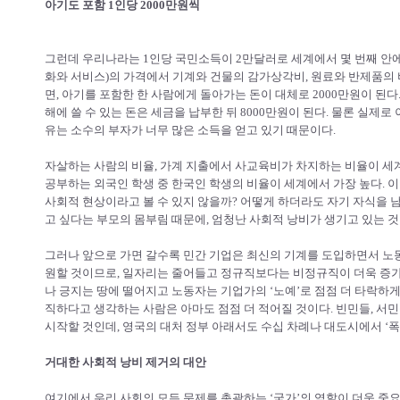
아기도 포함 1인당 2000만원씩
그런데 우리나라는 1인당 국민소득이 2만달러로 세계에서 몇 번째 안에
화와 서비스)의 가격에서 기계와 건물의 감가상각비, 원료와 반제품의 비
면, 아기를 포함한 한 사람에게 돌아가는 돈이 대체로 2000만원이 된다
해에 쓸 수 있는 돈은 세금을 납부한 뒤 8000만원이 된다. 물론 실제로
유는 소수의 부자가 너무 많은 소득을 얻고 있기 때문이다.
자살하는 사람의 비율, 가계 지출에서 사교육비가 차지하는 비율이 세계
공부하는 외국인 학생 중 한국인 학생의 비율이 세계에서 가장 높다. 
사회적 현상이라고 볼 수 있지 않을까? 어떻게 하더라도 자기 자식을 남
고 싶다는 부모의 몸부림 때문에, 엄청난 사회적 낭비가 생기고 있는 것
그러나 앞으로 가면 갈수록 민간 기업은 최신의 기계를 도입하면서 노
원할 것이므로, 일자리는 줄어들고 정규직보다는 비정규직이 더욱 증가
나 긍지는 땅에 떨어지고 노동자는 기업가의 ‘노예’로 점점 더 타락하
직하다고 생각하는 사람은 아마도 점점 더 적어질 것이다. 빈민들, 서민
시작할 것인데, 영국의 대처 정부 아래서도 수십 차례나 대도시에서 ‘폭
거대한 사회적 낭비 제거의 대안
여기에서 우리 사회의 모든 문제를 총괄하는 ‘국가’의 역할이 더욱 중요