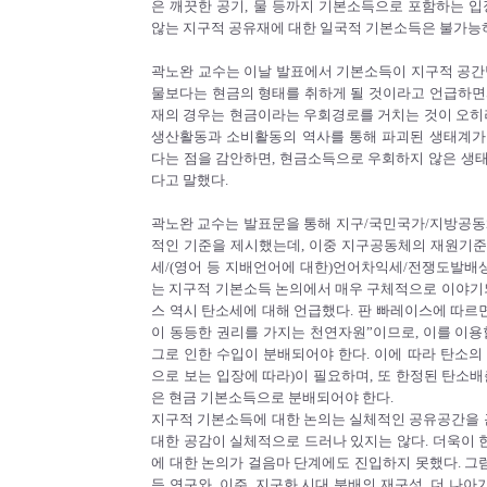
은 깨끗한 공기, 물 등까지 기본소득으로 포함하는 입
않는 지구적 공유재에 대한 일국적 기본소득은 불가능
곽노완 교수는 이날 발표에서 기본소득이 지구적 공간
물보다는 현금의 형태를 취하게 될 것이라고 언급하면
재의 경우는 현금이라는 우회경로를 거치는 것이 오히려
생산활동과 소비활동의 역사를 통해 파괴된 생태계가
다는 점을 감안하면, 현금소득으로 우회하지 않은 생
다고 말했다.
곽노완 교수는 발표문을 통해 지구/국민국가/지방공동
적인 기준을 제시했는데, 이중 지구공동체의 재원기
세/(영어 등 지배언어에 대한)언어차익세/전쟁도발배상
는 지구적 기본소득 논의에서 매우 구체적으로 이야기되
스 역시 탄소세에 대해 언급했다. 판 빠레이스에 따르
이 동등한 권리를 가지는 천연자원”이므로, 이를 이용
그로 인한 수입이 분배되어야 한다. 이에 따라 탄소의
으로 보는 입장에 따라)이 필요하며, 또 한정된 탄소
은 현금 기본소득으로 분배되어야 한다.
지구적 기본소득에 대한 논의는 실체적인 공유공간을 근
대한 공감이 실체적으로 드러나 있지는 않다. 더욱이
에 대한 논의가 걸음마 단계에도 진입하지 못했다. 
득 연구와, 이주, 지구화 시대 분배의 재구성, 더 나