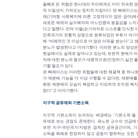
둘째로 든 위협은 현시대의 우리에게도 이미 익숙한 경
적 이질성이 가져오는 정치적 지점이다. 판 빠레이스는
제(기여형 사회복지에 따른 고정적이지 않은 급여)에
새로운 체제의 실수혜자와 어느만큼의 동질감을 느끼가
다고 말했다. 만약 이들(순기여자로 스스로를 인식한 
민족국가의 전통적 성원으로 분류되었던 부류가 여기에
해 “비례적인 것 이상으로 더 많은 이득을 받는다”고 
분노가 발생한다고 이야기했다. 이러한 분노의 양상
현실에서도 실제로 일어나고 있는데, 보편적 분배가 아
자에 대한 분노와 혐오가 대중적으로(인정하기 싫건 좋
기할 필요가 있다.
판 빠레이스는 이러한 위협들에 대한 해결책 중 하나로
가 재분배 기능을 더 이상 수행할 수 없다면, 재분배를
화된 재분배의 모습이 복잡하고 미묘하게 조직된 복
없다”고 이야기했다.
지구적 공유재와 기본소득
지구적 기본소득이 논의되는 배경에는 ‘기본소득’을 
유재로 보는 관점도 존재한다. 곽노완 교수의 언급에
르면 지구/국민국가/지방은 겹쳐진 공유공간이며, 기
소득을 화폐로 한정하지 않고 공동이 향유하는 모든 것