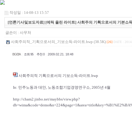
작성일 : 14-08-13 15:57
[언론기사및보도자료] [에릭 올린 라이트] 사회주의 기획으로서의 기본소
글쓴이 :
사무처
사회주의적_기획으로서의_기보소득-라이트.hwp (38.5K)
[26]
DATE : 2014
|
|
|
BGEfA
조회 95
추천 0
2009.02.21. 18:48
사회주의적 기획으로서의 기보소득-라이트.hwp
In: 민주노동과 대안, 노동조합기업경영연구소, 2005년 4월
http://cham2.jinbo.net/maybbs/view.php?
db=wima&code=demo&n=224&page=1&area=title&key=%B1%E2%