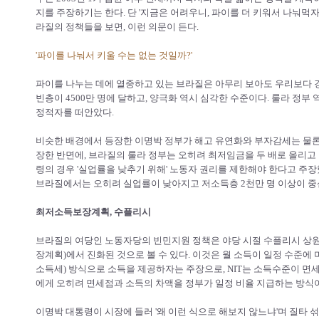
지를 주장하기는 한다. 단 '지금은 어려우니, 파이를 더 키워서 나눠먹자
라질의 정책들을 보면, 이런 의문이 든다.
'파이를 나눠서 키울 수는 없는 것일까?'
파이를 나누는 데에 열중하고 있는 브라질은 아무리 보아도 우리보다 
빈층이 4500만 명에 달하고, 양극화 역시 심각한 수준이다. 룰라 정부
정적자를 떠안았다.
비슷한 배경에서 등장한 이명박 정부가 해고 유연화와 부자감세는 물
장한 반면에, 브라질의 룰라 정부는 오히려 최저임금을 두 배로 올리고
령의 경우 '실업률을 낮추기 위해' 노동자 권리를 제한해야 한다고 주장
브라질에서는 오히려 실업률이 낮아지고 저소득층 2천만 명 이상이 중
최저소득보장계획, 수플리시
브라질의 여당인 노동자당의 빈민지원 정책은 야당 시절 수플리시 상원
장계획)에서 진화된 것으로 볼 수 있다. 이것은 월 소득이 일정 수준에 
소득세) 방식으로 소득을 제공하자는 주장으로, NIT는 소득수준이 면
에게 오히려 면세점과 소득의 차액을 정부가 일정 비율 지급하는 방식
이명박 대통령이 시장에 들러 '왜 이런 식으로 해보지 않느냐'며 질타 