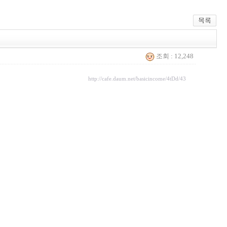
조회 : 12,248
http://cafe.daum.net/basicincome/4tDd/43