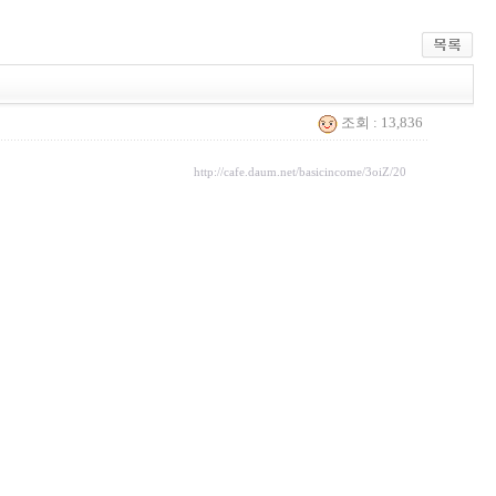
조회 : 13,836
http://cafe.daum.net/basicincome/3oiZ/20