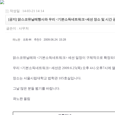
작성일 : 14-03-21 14:14
[공지] 맑스코뮤날레행사와 우리 <기본소득네트워크>세션 장소 및 시간 
글쓴이 :
사무처
|
|
|
곽노완
조회 44
추천 0
2009.06.24. 15:28
맑스코뮤날레와 <기본소득네트워크> 세션 일정이 구체적으로 확정되
우리 <기본소득네트워크> 세션은 2009.6.25(목) 오후 4시-오후7시에 
장소는 서울시립대학교 법학관 105호실입니다.
그날 많은 분들 뵙기를 바랍니다.
곽노완 올림