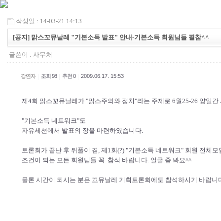
작성일 : 14-03-21 14:13
[공지] 맑스꼬뮤날레 "기본소득 발표" 안내-기본소득 회원님들 필참^^
글쓴이 :
사무처
|
|
|
강연자
조회 98
추천 0
2009.06.17. 15:53
제4회 맑스꼬뮤날레가 "맑스주의와 정치"라는 주제로 6월25-26 양일
"기본소득 네트워크"도
자유세션에서 발표의 장을 마련하였습니다.
토론회가 끝난 후 뒤풀이 겸, 제1회(?) "기본소득 네트워크" 회원 전체모
조건이 되는 모든 회원님들 꼭 참석 바랍니다. 얼굴 좀 봐요^^
물론 시간이 되시는 분은 꼬뮤날레 기획토론회에도 참석하시기 바랍니다