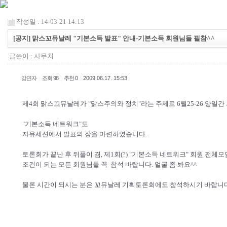
작성일 : 14-03-21 14:13
[공지] 맑스꼬뮤날레 "기본소득 발표" 안내-기본소득 회원님들 필참^^
글쓴이 :
사무처
|
|
|
강연자
조회 98
추천 0
2009.06.17. 15:53
제4회 맑스꼬뮤날레가 "맑스주의와 정치"라는 주제로 6월25-26 양일
"기본소득 네트워크"도
자유세션에서 발표의 장을 마련하였습니다.
토론회가 끝난 후 뒤풀이 겸, 제1회(?) "기본소득 네트워크" 회원 전체모
조건이 되는 모든 회원님들 꼭 참석 바랍니다. 얼굴 좀 봐요^^
물론 시간이 되시는 분은 꼬뮤날레 기획토론회에도 참석하시기 바랍니다