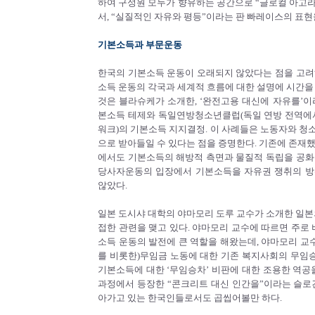
하여 구성원 모두가 향유하는 공간으로 “글로컬 아고라(Gl
서, “실질적인 자유와 평등”이라는 판 빠레이스의 표현
기본소득과 부문운동
한국의 기본소득 운동이 오래되지 않았다는 점을 고려
소득 운동의 각국과 세계적 흐름에 대한 설명에 시간을
것은 블라슈케가 소개한, ‘완전고용 대신에 자유를’이
본소득 테제와 독일연방청소년클럽(독일 연방 전역에서
워크)의 기본소득 지지결정. 이 사례들은 노동자와 청
으로 받아들일 수 있다는 점을 증명한다. 기존에 존재
에서도 기본소득의 해방적 측면과 물질적 독립을 공화
당사자운동의 입장에서 기본소득을 자유권 쟁취의 방
않았다.
일본 도시샤 대학의 야마모리 도루 교수가 소개한 일본
접한 관련을 맺고 있다. 야마모리 교수에 따르면 주로 
소득 운동의 발전에 큰 역할을 해왔는데, 야마모리 교
를 비롯한)무임금 노동에 대한 기존 복지사회의 무임승
기본소득에 대한 ‘무임승차’ 비판에 대한 조용한 역공
과정에서 등장한 “콘크리트 대신 인간을”이라는 슬로건
아가고 있는 한국인들로서도 곱씹어볼만 하다.