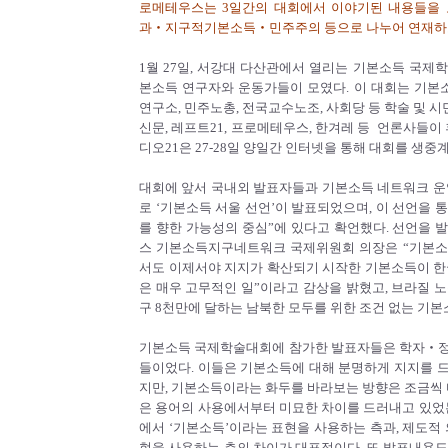
로메테우스는 3일간의 대회에서 이야기된 내용들을
과‧지구적기본소득‧민주주의 등으로 나누어 연재하고
1월 27일, 서강대 다산관에서 열리는 기본소득 국제
본소득 연구자와 운동가들이 모였다. 이 대회는 기
연구소, 민주노총, 전국교수노조, 사회당 등 학술 및
신문, 레프트21, 프로메테우스, 한겨레 등 언론사들이
디오21은 27-28일 양일간 인터넷을 통해 대회를 생중계
대회에 앞서 국내외 발표자들과 기본소득 네트워크 운
로 ‘기본소득 서울 선언’이 발표되었으며, 이 선언을
를 향한 가능성의 중심”에 있다고 확언했다. 선언을 
스 기본소득지구네트워크 국제위원회 의장은 “기본소
서도 이제서야 지지가 확산되기 시작한 기본소득이 한
은 매우 고무적인 일”이라고 감상을 밝혔고, 브라질 
구 8천만에 달하는 남북한 모두를 위한 조건 없는 기본
기본소득 국제학술대회에 참가한 발표자들은 학자‧정
들이었다. 이들은 기본소득에 대해 분명하게 지지를 
지만, 기본소득이라는 화두를 바라보는 방향은 조금씩 
은 용어의 사용에서부터 미묘한 차이를 드러내고 있었는
에서 ‘기본소득’이라는 표현을 사용하는 측과, 제도적
현을 사용하는 측의 차이가 대표적이다. 또 발표내용도