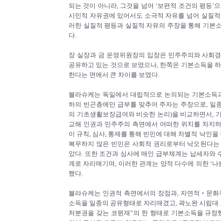
되는 것이 아니라, 그것을 넘어 ‘보편적 조건의 평등’
시민적 자유권에 있어서도 소극적 자유를 넘어 실질적
러한 실질적 평등과 실질적 자유의 주장을 통해 기본
다.
장 실장과 금 운영위원장의 입장은 민주주의와 사회
공유하고 있는 것으로 보였으나, 한쪽은 기본소득을 하
한다는 면에서 큰 차이를 보였다.
블라슈케는 독일에서 대립적으로 논의되는 기본소득과
하의 빈곤층에만 급부를 맞추어 주자는 주장으로, 일종
의 기초생활보장급여와 비슷한 논리)을 비교하면서, 
교해 인권과 민주주의 측면에서 어떠한 위치를 차지
이 규칙, 심사, 통제를 통해 빈민에 대해 차별적 낙인을
복무하지 않은 빈민은 사회적 권리로부터 낙오된다는
았다. 또한 조건과 심사에 매인 급부체계는 납세자와
계로 자리매기며, 이러한 관계는 양적 다수에 의한 ‘나
했다.
블라슈케는 인권적 측면에서의 장점과, 자연적‧문화
소득을 일종의 공유형태로 자리매겼고, 곽노완 시립대 
처분권을 갖는 코뮌재”의 한 형태로 기본소득을 규정했