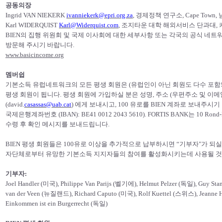
공
동의장
Ingrid VAN NIEKERK
ivanniekerk@epri.org.za
, 경제정책 연구소, Cape Town,
Karl WIDERQUIST
Karl@Widerquist.com
, 조지타운 대학 해외서비스 단과대,
BIEN의 집행 위원회 및 국제 이사회에 대한 세부사항 또는 각국의 공식 네
방문해 주시기 바랍니다.
www.basicincome.org
멤버쉽
기본소득 유럽네트워크의 모든 평생 회원은 (유럽인이 아닌 회원도 다수 포
평생 회원이 됩니다. 평생 회원에 가입하실 분은 성명, 주소 (우편주소 및 이메일 주소
(david.
casassas@uab.cat
) 에게 보내시고, 100 유로를 BIEN 계좌로 보내주시기 바랍니다
국제은행계좌번호 (IBAN): BE41 0012 2043 5610). FORTIS BANK는 10 Rond-Poi
수령 후 확인 메시지를 보내드립니다.
BIEN 평생 회원들은 100유로 이상을 추가적으로 납부하시면 “기부자"가 되
자단체로부터 유망한 기본소득 지지자들의 참여를 활성화시키는데 사용될 것
기부자:
Joel Handler (미국), Philippe Van Parijs (벨기에), Helmut Pelzer (독일), Guy S
van der Veen (뉴질랜드), Richard Caputo (미국), Rolf Kuettel (스위스), Jeanne
Einkommen ist ein Burgerrecht (독일)