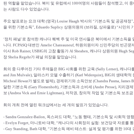
된 역할을 맡았습니다. 북미 및 유럽에서 100여명의 사람들이 참석했고, 이 중
는 사람도 다수 있었습니다.
주요 발표로는 요크 대학 (영국) Louise Haagh 박사의 “기본소득 및 공공재정”, Bath 
을 위한 기본소득”, Eduardo Suplicy 상원의원의 (브라질, 상파울로) “시
‘정치 패널’로 참석한 캐나다 퀘벡 주 및 미국 연사들은 북미에서 기본소득을
니다. FCPASQ 대변인 Amelie Chateauneuf, 하원의원이자 신민주당의 빈곤문
이사 Rob Rainer, USBIG의 고참 활동가 Al Sheahen, 캐나다 상원의원 Hu
장 Shelia Regehr가 패널 의장을 맡았습니다.
회의 중 다루어진 기타 주제들은 BIG 사회를 위한 교육 (Sally Lerner), 캐나다
and Jim Mulvale), 알라스카 모델 수출하기 (Karl Widerquist), BIG의 생태학적 중요성 
Micheal Howar가 별도로 발제), 경제위기와 소득안보 (Chandra Pasma, James B
달한 기본소득 (Gary Flomenhoft), 기본소득과 소비세 (Andre Presse), 지리경
보 (Andrea Vick and Ernie Lightman), 저작권, 창의적 작업 및 기본소득 보조금
회의 개최 전에 열린 워크샵에서는 세 개의 발표가 있었습니다.
- Sandra Gonzalez-Bailon, 옥스퍼드 대학, “노동 행태, 기본소득 및 사회적 
- Evelyn Forget, 마니토바 대학, “캐나다의 사회정의 실험: 보건당국 자료
- Guy Standing, Bath 대학, “기본소득 예비 테스트: 설계 및 평가를 위한 10대