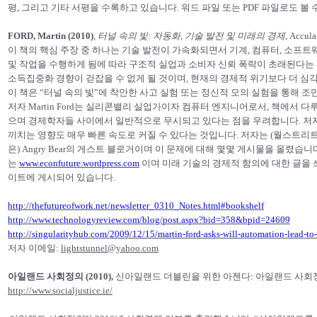
평, 그리고 기타 서평을 수록하고 있습니다. 워드 파일 또는 PDF 파일로도 볼 
FORD, Martin (2010)
,
터널 속의 빛: 자동화, 기술 발전 및 미래의 경제
, Accula
이 책의 핵심 주장 중 하나는 기술 발전이 가속화되면서 기계, 컴퓨터, 소프
및 작업을 수행하게 됨에 따라 구조적 실업과 소비자 신뢰 폭락이 초래된다는 
소득집중화 경향이 걷잡을 수 없게 될 것이며, 현재의 경제적 위기보다 더 심각
이 책은 “터널 속의 빛”에 착안한 사고 실험 또는 정신적 모의 실험을 통해 
저자 Martin Ford는 실리콘밸리 실업가이자 컴퓨터 엔지니어로서, 책에서 
으며 경제학자들 사이에서 일반적으로 무시되고 있다는 점을 우려합니다. 
끼치는 영향도 매우 빠른 속도로 커질 수 있다는 것입니다. 저자는 (월스트리트 저
은) Angry Bear의 게스트 블로거이며 이 문제에 대해 몇몇 게시물을 올렸습니
는
www.econfuture.wordpress.com
이며 미래 기술의 경제적 함의에 대한 글을 
이트에 게시되어 있습니다.
http://thefutureofwork.net/newsletter_0310_Notes.html#bookshelf
http://www.technologyreview.com/blog/post.aspx?bid=358&bpid=24609
http://singularityhub.com/2009/12/15/martin-ford-asks-will-automation-lead-to
저자 이메일:
lightstunnel@yahoo.com
아일랜드 사회정의 (2010),
신아일랜드 더블린을 위한 아젠다: 아일랜드 사회정의
http://www.socialjustice.ie/