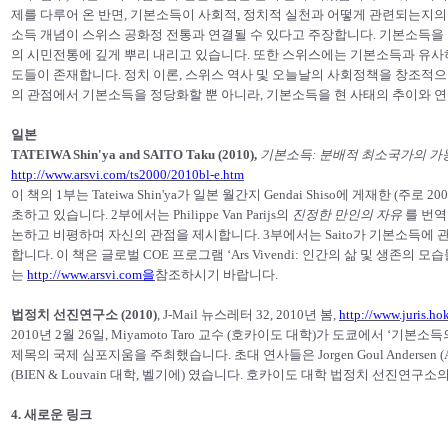
제를 다루어 온 반면, 기본소득이 사회적, 정치적 실천과 어떻게 관련되는지의
소득 개념이 스위스 공화정 전통과 연결될 수 있다고 주장합니다. 기본소득을
의 시민전통에 깊게 뿌리 내리고 있습니다. 또한 스위스에는 기본소득과 유사
도들이 존재합니다. 정치 이론, 스위스 역사 및 오늘날의 사회정책을 창조적
의 관점에서 기본소득을 정당화할 뿐 아니라, 기본소득을 현 사태의 추이와 
일본
TATEIWA Shin'ya and SAITO Taku (2010),
기본소득: 분배적 최소국가의 가
http://www.arsvi.com/ts2000/2010bl-e.htm
이 책의 1부는 Tateiwa Shin'ya가 일본 월간지 Gendai Shiso에 게재한 (주로 
초하고 있습니다. 2부에서는 Philippe Van Parijs의
진정한 만인의 자유
를 번역한
논하고 비평하며 자신의 관점을 제시합니다. 3부에서는 Saito가 기본소득에 
합니다. 이 책은 글로벌 COE 프로그램 ‘Ars Vivendi: 인간의 삶 및 생존의 
는
http://www.arsvi.com을
참조하시기 바랍니다.
법정치 선진연구소 (2010)
, J-Mail 뉴스레터 32, 2010년 봄,
http://www.juris.ho
2010년 2월 26일, Miyamoto Taro 교수 (호카이도 대학)가 도쿄에서 ‘
제목의 국제 심포지움을 주최했습니다. 초대 연사들은 Jorgen Goul Andersen (Aarhu
(BIEN & Louvain 대학, 벨기에) 였습니다. 호카이도 대학 법정치 선진
4. 새로운 링크