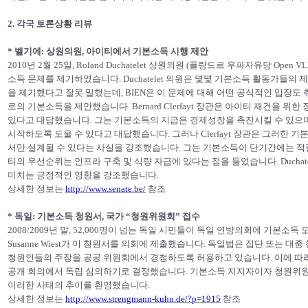
2. 각국 토론상황 리뷰
* 벨기에: 상원의원, 아이티에서 기본소득 시행 제안
2010년 2월 25일, Roland Duchatelet 상원의원 (플랑드르 우파자유당 Op
소득 문제를 제기하였습니다. Duchatelet 의원은 몇몇 기본소득 활동가들의 
을 제기했다고 잘못 말했는데, BIEN은 이 문제에 대해 어떤 공식적인 입장도 취한 
로의 기본소득을 제안했습니다. Bernard Clerfayt 장관은 아이티 재건을
있다고 대답했습니다. 그는 기본소득의 지급은 경제성장을 촉진시킬 수 있으
시작하도록 도울 수 있다고 대답했습니다. 그러나 Clerfayt 장관은 그러한
서만 설계될 수 있다는 사실을 강조했습니다. 그는 기본소득이 단기간에는 적
티의 우선순위는 인프라 구축 및 식량 자급에 있다는 점을 들었습니다. Ducha
미치는 긍정적인 영향을 강조했습니다.
상세한 정보는
http://www.senate.be/
참조
* 독일
: 기본소득 청원서, 국가 “청원위원회” 접수
2008/2009년 말, 52,000명이 넘는 독일 시민들이 독일 연방의회에 기본
Susanne Wiest가 이 청원서를 의회에 제출했습니다. 독일법은 집단 또는 대중 
청원인들의 주장을 공공 위원회에서 경청하도록 허용하고 있습니다. 이에 따
공개 회의에서 독립 심의하기로 결정했습니다. 기본소득 지지자이자 청원위원회 멤버인 
이러한 사태의 추이를 환영했습니다.
상세한 정보는
http://www.strengmann-kuhn.de/?p=1915
참조