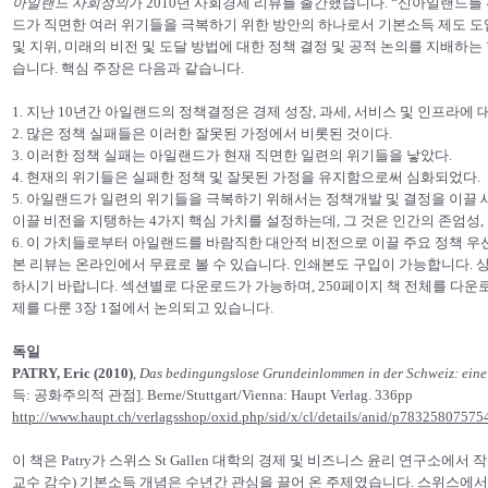
아일랜드 사회정의
가 2010년 사회경제 리뷰를 출간했습니다. “신아일랜드를
드가 직면한 여러 위기들을 극복하기 위한 방안의 하나로서 기본소득 제도 도
및 지위, 미래의 비전 및 도달 방법에 대한 정책 결정 및 공적 논의를 지배하
습니다. 핵심 주장은 다음과 같습니다.
1. 지난 10년간 아일랜드의 정책결정은 경제 성장, 과세, 서비스 및 인프라에
2. 많은 정책 실패들은 이러한 잘못된 가정에서 비롯된 것이다.
3. 이러한 정책 실패는 아일랜드가 현재 직면한 일련의 위기들을 낳았다.
4. 현재의 위기들은 실패한 정책 및 잘못된 가정을 유지함으로써 심화되었다.
5. 아일랜드가 일련의 위기들을 극복하기 위해서는 정책개발 및 결정을 이끌
이끌 비전을 지탱하는 4가지 핵심 가치를 설정하는데, 그 것은 인간의 존엄성,
6. 이 가치들로부터 아일랜드를 바람직한 대안적 비전으로 이끌 주요 정책 우
본 리뷰는 온라인에서 무료로 볼 수 있습니다. 인쇄본도 구입이 가능합니다.
하시기 바랍니다. 섹션별로 다운로드가 가능하며, 250페이지 책 전체를 다운
제를 다룬 3장 1절에서 논의되고 있습니다.
독일
PATRY, Eric (2010)
,
Das bedingungslose Grundeinlommen in der Schweiz: eine 
득: 공화주의적 관점]. Berne/Stuttgart/Vienna: Haupt Verlag. 336pp
http://www.haupt.ch/verlagsshop/oxid.php/sid/x/cl/details/anid/p78325807575
이 책은 Patry가 스위스 St Gallen 대학의 경제 및 비즈니스 윤리 연구소에서 작성
교수 감수) 기본소득 개념은 수년간 관심을 끌어 온 주제였습니다. 스위스에