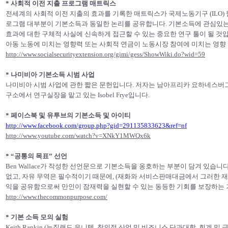
* 사회적 이전 지출 프로그램 매트릭스
전세계의 사회적 이전 지출의 효과를 기록한 매트릭스가 국제노동기구 (ILO)
로그램 대부분이 기본소득과 동일한 논리를 공유합니다. 기본소득에 관심있는
효과에 대한 구체적 사실에 신속하게 접근할 수 있는 중요한 연구 툴이 될 것
아동 노동에 미치는 영향력 또는 사회적 연금이 노동시장 참여에 미치는 영향 등
http://www.socialsecurityextension.org/gimi/gess/ShowWiki.do?wid=59
* 나미비아 기본소득 시범 사업
나미비아 시범 사업에 관한 짧은 문헌입니다. 저자는 남아프리카 요하네스버그
구소에서 연구실장을 맡고 있는 Isobel Frye입니다.
* 페이스북 및 유투브의 기본소득 및 아이티
http://www.facebook.com/group.php?gid=291135833623&ref=nf
http://www.youtube.com/watch?v=XNkY1MWQx6k
* “공통의 목표” 선언
Ben Wallace가 작성한 선언문으로 기본소득을 옹호하는 부분이 담겨 있습니
없고, 자유 무역은 필수적이기 때문에, (재화와 서비스판매대금에서 그러한 재
익을 공유함으로써 만인이 잠재력을 실현할 수 있는 동등한 기회를 보장하는 
http://www.thecommonpurpose.com/
* 기본 소득 모의 실험
Keith Rankin (뉴질랜드 유니텍, 창의적 산업 및 비즈니스 단과대학, 회계