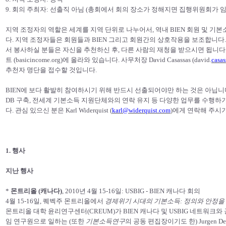
9. 회의 주최자: 선출직 아님 (총회에서 회의 장소가 정해지면 집행위원회가 임
지역 조정자의 역할은 세계를 지역 단위로 나누어서, 역내 BIEN 회원 및 
다. 지역 조정자들은 회원들과 BIEN 그리고 회원간의 상호작용을 보조합니다
서 봉사하실 분들은 자신을 추천하신 후, 다른 사람의 재청을 받으시면 됩니다. 선
트 (basicincome.org)에 올라와 있습니다. 사무처장 David Casassas (david.
casa
추천자 명단을 접수할 것입니다.
BIEN에 보다 활발히 참여하시기 위해 반드시 선출되어야만 하는 것은 아닙니다
DB 구축, 전세계 기본소득 지원단체와의 연락 유지 등 다양한 업무를 수행
다. 관심 있으신 분은 Karl Widerquist (
karl@widerquist.com
)에게 연락해 주시
1. 행사
지난 행사
*
몬트리올 (캐나다)
, 2010년 4월 15-16일: USBIG - BIEN 캐나다 회의
4월 15-16일, 퀘벡주 몬트리올에서
경제위기 시대의 기본소득: 정의와 안정을 
몬트리올 대학 윤리연구센터(CREUM)가 BIEN 캐나다 및 USBIG 네트워크
임 연구원으로 일하는 (또한
기본소득연구
의 공동 편집장이기도 한) Jurgen D