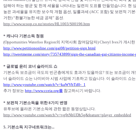
담해야 하는 평균 및 한계 세율을 나타내는 일련의 도표를 만들었습니다. 현 
높은 과세율을 유지한 보수적 개협 옵션, 일률과세 (ACC 포함) 및 보편적 기
거한) “환불가능한 세금 공제” 옵션.
http://www.scoop.co.nz/stories/HL1003/S00196.htm
* 캐나다 기본소득 청원
(Opportunities Waterloo Region의 지역사회 참여담당자) Cheryl Iv
http://www.petitiononline.com/gai08/petition-sign.html
http://tweetmeme.com/story/735743899/sign-the-canadian-gai-citizens-income-
* 글로벌 윤리 코너 슬라이드 쇼
기본소득 보조금이 극도의 빈곤층에게도 효과가 있을까요? 또는 보조금이 개
너 슬라이드 쇼는 나미비아 시범 사업에 기초하고 있습니다. 이 슬라이드 쇼는
http://www.youtube.com/watch?v=kaWVbTd0-_1
추가 정보는
http://www.cceia.org를
참고하시기 바랍니다.
* 보편적 기본소득을 위한 8가지 변명
유투브에 올라온 기본소득에 관한 짧은 동영상입니다.
http://www.youtube.com/watch?v=vg9tNhUDh5g&feature=player_embedded
5. 기본소득 지구네트워크는...