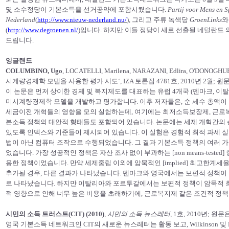
몇 소수정당이 기본소득을 선거공약에 포함시켰습니다.
Partij voor Mens en S
Nederland
(
http://www.nieuw-nederland.nu/
), 그리고 주류 녹색당
GroenLinks
와
(
http://www.degroenen.nl/
)입니다. 하지만 이들 정당이 새로 선출될 네덜란드
드립니다.
잉글랜드
COLUMBINO, Ugo
, LOCATELLI, Marilena, NARAZANI, Edlira, O'DONO
시계량경제학 모델을 사용한 평가 시도‘, IZA 토론집 4781호, 2010년 2월; 
이 논문은 먼저 상이한 경제 및 복지제도를 대표하는 유럽 4개국 (덴마크, 이
미시계량경제학 모델을 개발하고 평가합니다. 이후 저자들은, 순 세수 총액이 
세금이전 개혁들의 영향을 모의 실험하는데, 여기에는 최저소득보장제, 근로복
본소득 정책의 대안적 형태들도 포함되어 있습니다. 논문에는 세제 개혁간의 
있도록 인덱스와 기준들이 제시되어 있습니다. 이 실험은 경험적 최적 과세 실
법이 아닌 컴퓨터 조작으로 수행되었습니다. 그 결과 기본소득 정책의 여러 
었습니다. 가장 성공적인 정책은 자산 조사 없이 부과하는 [non means-test
용한 정책이었습니다. 만약 세제중립 이외에 암묵적인 [implied] 최고한계세
추가될 경우, 다른 결과가 나타났습니다. 덴마크와 영국에서는 보편적 정책이
로 나타났습니다. 하지만 이탈리아와 포르투갈에서는 보편적 정책이 암묵적 
적 영향으로 인해 너무 높은 비용을 초래하기에, 근로복지제 같은 조건적 정
시민의 소득 트러스트(CIT) (2010)
,
시민의 소득 뉴스레터
, 1호, 2010년; 원문
영국 기본소득 네트워크인 CIT의 새로운 뉴스레터는 활동 보고, Wilkinson 및 Pi