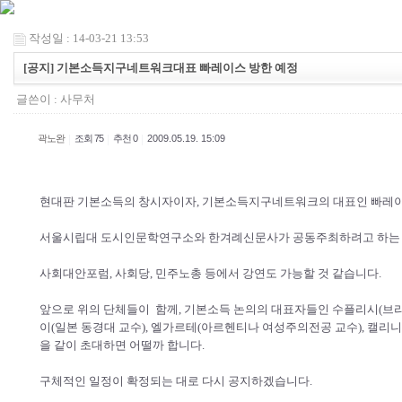
작성일 : 14-03-21 13:53
[공지] 기본소득지구네트워크대표 빠레이스 방한 예정
글쓴이 :
사무처
|
|
|
곽노완
조회 75
추천 0
2009.05.19. 15:09
현대판 기본소득의 창시자이자, 기본소득지구네트워크의 대표인 빠레이스가
서울시립대 도시인문학연구소와 한겨례신문사가 공동주최하려고 하는 
사회대안포럼, 사회당, 민주노총 등에서 강연도 가능할 것 같습니다.
앞으로 위의 단체들이 함께, 기본소득 논의의 대표자들인 수플리시(브라질
이(일본 동경대 교수), 엘가르테(아르헨티나 여성주의전공 교수), 캘리니코
을 같이 초대하면 어떨까 합니다.
구체적인 일정이 확정되는 대로 다시 공지하겠습니다.