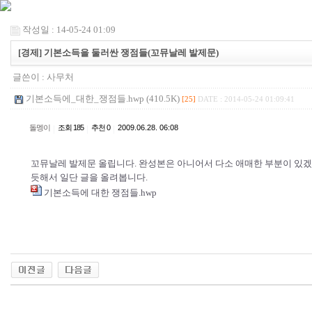
작성일 : 14-05-24 01:09
[경제] 기본소득을 둘러싼 쟁점들(꼬뮤날레 발제문)
글쓴이 :
사무처
기본소득에_대한_쟁점들.hwp (410.5K)
[25]
DATE : 2014-05-24 01:09:41
돌멩이
|
조회 185
|
추천 0
|
2009.06.28. 06:08
꼬뮤날레 발제문 올립니다. 완성본은 아니어서 다소 애매한 부분이 있겠
듯해서 일단 글을 올려봅니다.
기본소득에 대한 쟁점들.hwp