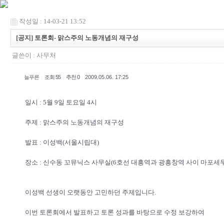
작성일 : 14-03-21 13:52
[공지] 토론회- 맑스주의 노동개념의 재구성
글쓴이 :
사무처
|
|
|
늘푸른
조회 55
추천 0
2009.05.06. 17:25
일시 : 5월 9일 토요일 4시
주제 : 맑스주의 노동개념의 재구성
발표 : 이성백(서울시립대)
장소 : 신수동 꼬뮤닉스 사무실(6호선 대흥역과 광흥창역 사이 마포세무
이성백 선생이 오랫동안 고민하던 주제입니다.
이번 토론회에서 발표하고 토론 성과를 바탕으로 수정 보강하여