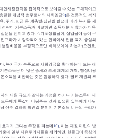
 진보적 대안재정전략을 집약적으로 보여줄 수 있는 구체적이고
 총괄한 개념적 범주로서의 사회임금
9)
은 전통적인 복지
, 주거, 연금 등 계층별/집단별 필요에 따라 복지를 제
대 전략이 기본소득과 비교하면 소득재분배 효과가 더욱
 질문을 던지고 있다. △기초생활급여, 실업급여 등이 무
 인프라가 시장화되어 있는 한국에서 현금 복지 중심의
복지행정비용을 부정적으로만 바라보아야 하는가(오건호,
다. 복지국가 수준으로 사회임금을 확대하는데 드는 재
 기본소득은 더 많은 증세와 조세 체계의 개혁, 행정비용
기본소득을 비판하는 것은 합당하지 않다. 필요 재원의 크
자의 재원 규모가 같다는 가정을 하거나 기본소득이 대
 모두에게 똑같이 나눠주는 것과 필요한 일부에게 나눠
그냥 산수 결과의 확인일 뿐이지 기본소득 비판의 논리가
 효과가 크다는 주장을 펴는데
10)
, 이는 재원 마련의 방
들 가운데 일부 자유주의자들을 제외하면, 현물급여 중심의