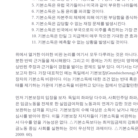
5. 기본소득은 유럽 국가들이나 미국과 같이 부유한 나라들에
6. 기본소득은 노동 윤리를 파괴할 것이다.
7. 기본소득은 자본주의 체제에 의해 야기된 부당함을 종식
8. 기본소득은 감당할 수 없는 재정 문제를 발생시킨다.
9. 기본소득은 빈국에서 부국으로의 이주를 촉진하는 가장 큰 
10. 기본소득은 만일 그 지급액이 매우 작으면 기대한 큰 효과
11. 기본소득은 예측할 수 없는 상황을 발생시킬 것이다.
위에서 열거한 이러한 비판 논리를 여기서 모두 다루려는 것은 아니다.
분한 반박 근거들을 제시해왔다. 그리고 이 중에는 가치 판단의 영역
상반된 주장과 근거들이 경합을 벌이는 문제도 일부 있다. 여기서는 다
보고자 한다. 가장 대표적인 예는 독일에서 기본보장(Grundsicheru
장자의 기본소득 비판이다. 이는 기본소득에 대한 조건 없는 반대 혹은
태를 제기하는 가운데 기본소득을 비판하고 있다는 점에서 언급할만한 
먼저 기본보장의 입장을 보자. 독일의 좌파당 다수파, 사회민주당 좌파
은 임금노동을 전제로 한 실업급여처럼 노동과의 연계가 강한 것은 
보완하는 성격을 지닌다. 기본보장의 수혜 대상은 소득이 낮거나 재산이
심사를 받아야 한다. 이들 기본보장 지지자들이 기본소득을 비판하는 
서 다수를 얻을 가능성은 없다. △기본소득보다는 최저임금제의 강화와 
금노동 중심 사회를 실현하는 것이 우선적인 과제이다. △기본소득
2009: 60).