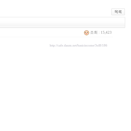
조회 : 15,423
http://cafe.daum.net/basicincome/3ol8/186