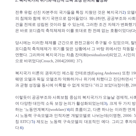
2. 복지국가의 위기와 대안적 소득 보장 논의의 활성화
전후 유럽 선진 자본주의 국가들을 특징 지웠던 것은 복지국가
2)
모델이
의 침체와 함께 위기 국면으로 접어들었다. 왜냐하면, 공공부조와 사회
건을 전제로 성립된 것이라 할 수 있는데, 그러한 조건 자체가 변화했기 때문
은 바로 포디즘적 축적체제와 이를 토대로 한 전례 없는 호황이었다(Glyn, 200
당시에는 이러한 체제를 근간으로 완전고용이 추구될 수 있었으며, 탈빈
포디즘적 축적체제가 위기를 맞은 상황에서 그 바탕 위에서만 작동할 
연했다. 그리하여 복지국가는 차츰 잔여화(residualized)되었고, 시
으로 바뀌었다(Crouch, 2004[2008]: 37).
복지국가 이론의 권위자인 에스핑 안데르센(Esping Andersen) 또한
웨덴 모델과 독일 모델조차 약화하거나 위기에 처했다고 진단하면서 “1
과 균형 성장을 동시에 이룩할 수 없게 되었다.”라고 보았다(정이환, 2006:
이렇듯이 공공부조와 사회보험 중심의 복지국가가 오늘날 경제적, 사
여 다양한 대안적 소득 보장 논의가 활성화되었는데
3)
, 크게 두 가지
하는 ‘노동연계복지(workfare)’
4)
의 흐름이고, 다른 하나는 이러한 연
시 노동력 구속모델과 인적자본 개발모델로 나뉘는데(이명현, 2006: 58-59), 
칭 EITC)’
5)
제도는 노동력 구속모델의 대표적인 예다. 그리고 후자의 가장
다.
6)