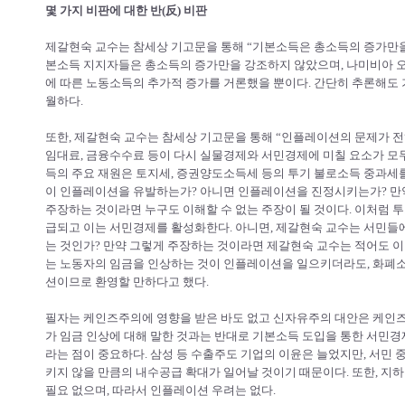
몇 가지 비판에 대한 반(反) 비판
제갈현숙 교수는 참세상 기고문을 통해 “기본소득은 총소득의 증가만을
본소득 지지자들은 총소득의 증가만을 강조하지 않았으며, 나미비아 오
에 따른 노동소득의 추가적 증가를 거론했을 뿐이다. 간단히 추론해도 
월하다.
또한, 제갈현숙 교수는 참세상 기고문을 통해 “인플레이션의 문제가 전
임대료, 금융수수료 등이 다시 실물경제와 서민경제에 미칠 요소가 모
득의 주요 재원은 토지세, 증권양도소득세 등의 투기 불로소득 중과세를
이 인플레이션을 유발하는가? 아니면 인플레이션을 진정시키는가? 만
주장하는 것이라면 누구도 이해할 수 없는 주장이 될 것이다. 이처럼 
급되고 이는 서민경제를 활성화한다. 아니면, 제갈현숙 교수는 서민들
는 것인가? 만약 그렇게 주장하는 것이라면 제갈현숙 교수는 적어도 이
는 노동자의 임금을 인상하는 것이 인플레이션을 일으키더라도, 화폐
션이므로 환영할 만하다고 했다.
필자는 케인즈주의에 영향을 받은 바도 없고 신자유주의 대안은 케인즈
가 임금 인상에 대해 말한 것과는 반대로 기본소득 도입을 통한 서민
라는 점이 중요하다. 삼성 등 수출주도 기업의 이윤은 늘었지만, 서민
키지 않을 만큼의 내수공급 확대가 일어날 것이기 때문이다. 또한, 지
필요 없으며, 따라서 인플레이션 우려는 없다.