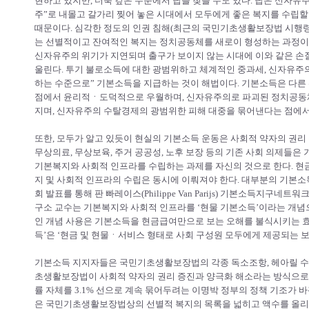
현하고 있지만, 더욱 깊은 수준에서 답을 찾을 수도 있다. 답은 신자유
주”로 내몰고 갈가리 찢어 놓은 시대에서 모두에게 좋은 복지를 수립
때문이다. 심각한 정도의 인권 침해(최근의 국민기초생활보장법 시행령
는 선별적이고 잔여적인 복지는 정치공동체를 새로이 형성하는 과정이
신자유주의 위기가 지연되며 출구가 보이지 않는 시대에 이와 같은 손
울린다. 투기 불로소득에 대한 광범위하고 체계적인 중과세, 신자유주의
하는 수준으로” 기본소득을 지급하는 것이 해법이다. 기본소득은 다른
점에서 윤리적ㆍ도덕적으로 우월하며, 신자유주의로 파괴된 정치공동
지며, 신자유주의 수탈경제의 광범위한 피해 대중을 묶어낸다는 점에서
또한, 모두가 알고 있듯이 현실의 기본소득 운동은 사회적 약자의 권리 
무상의료, 무상보육, 주거 공공성, 노후 보장 등의 기존 사회 의제들은
기본복지와 사회적 인프라를 수립하는 과제를 자신의 것으로 한다. 
지 및 사회적 인프라의 수립은 동시에 이뤄져야 한다. 대부분의 기본
회 발표를 통해 판 빠레이스(Philippe Van Parijs) 기본소득지
구소 교수는 기본복지와 사회적 인프라를 ‘현물 기본소득’이라는 개념
인 개념 사용은 기본소득을 현금급여만으로 보는 오해를 불식시키는 효과
득’은 ‘현금 및 현물ㆍ서비스 형태로 사회 구성원 모두에게 제공되는 보
기본소득 지지자들은 국민기초생활보장법의 각종 독소조항, 헤아릴 수 없
초생활보장법이 사회적 약자의 권리 증진과 양극화 해소라는 방식으로
률 자체를 3.1% 선으로 계속 묶어두려는 이명박 정부의 정책 기조가 
은 국민기초생활보장법상의 선별적 복지의 목록을 넓히고 액수를 올리