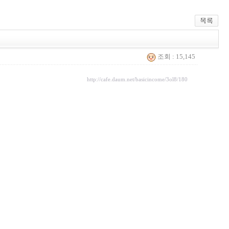
조회 : 15,145
http://cafe.daum.net/basicincome/3ol8/180