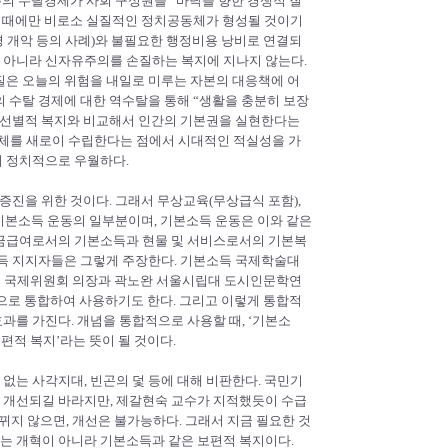
주의 수탈경제가 사회 구성원을 “바닥을 향한 경쟁적 질
할 때에만 비로소 실질적인 정치공동체가 형성될 것이기
 개악 등의 사례)와 불필요한 행정비용 낭비로 연결되
 아니라 신자유주의를 손질하는 복지에 지나지 않는다.
질은 오늘의 위험을 내일로 미루는 자본의 대응책에 어
 수탈 경제에 대한 역수탈을 통해 “생활을 충분히 보장
 선별적 복지와 비교해서 인간의 기본권을 실현한다는
체를 새로이 수립한다는 점에서 시대적인 적실성을 가
 정치적으로 우월하다.
증진을 위한 것이다. 그래서 무상교육(무상급식 포함),
 기본소득 운동의 일부분이며, 기본소득 운동은 이와 같은
현금급여로서의 기본소득과 현물 및 서비스로서의 기본복
소득 지지자들은 그렇게 주장한다. 기본소득 국제학술대
구네트워크 국제위원회 의장과 곽노완 서울시립대 도시인문학연
으로 통합하여 사용하기도 한다. 그리고 이렇게 통합적
를 가진다. 개념을 통합적으로 사용할 때, ‘기본소
편적 복지’라는 뜻이 될 것이다.
는 사각지대, 빈곤의 덫 등에 대해 비판한다. 국민기
 개선되길 바라지만, 제갈현숙 교수가 지적했듯이 수급
바뀌지 않으면, 개선은 불가능하다. 그래서 지금 필요한 것
는 개혁이 아니라 기본소득과 같은 보편적 복지이다.