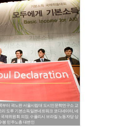
진 왼쪽부터 곽노완 서울시립대 도시인문학연구소 교
마모리 도루 기본소득일본네트워크 코디네이터, 네
 국제위원회 의장, 수플리시 브라질 노동자당 상
이수봉 민주노총 대변인