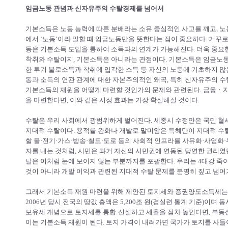
임금노동 관념과 신자유주의 수탈경제를 넘어서
기본소득은 노동 능력에 따른 분배라는 소유 중심적인 사고를 깨고, 노
에서 ‘노동’이라 말할 때 임금노동만을 뜻한다는 점이 중요하다. 거꾸
동은 기본소득 도입을 통하여 소득과의 연계가 가능해진다. 더욱 중요
착취와 수탈이지, 기본소득은 아니라는 관점이다. 기본소득은 임금노동
한 투기 불로소득과 착취에 입각한 소득 등 자신의 노동에 기초하지 않
동과 소득의 연관 관계에 대한 자본주의적인 왜곡, 특히 신자유주의 수
기본소득의 재원을 어떻게 마련할 것인가의 문제와 관련된다. 금융ㆍ지
을 마련한다면, 이와 같은 시정 효과는 가장 확실해질 것이다.
수탈은 우리 사회에서 광범위하게 벌어진다. 세종시 수정안은 국민 혈세
지대적 수탈이다. 용적률 완화나 개발로 말미암은 특혜만이 지대적 수
할 물·전기·가스·방송·철도·도로 등의 사회적 인프라를 사유화·사영화·
자를 내는 것처럼, 시민은 과거 자신의 시민권에 연동된 당연한 권리였
탈은 이처럼 눈에 보이지 않는 부분까지를 포괄한다. 우리는 4대강 죽
것이 아니라 개발 이익과 관련된 지대적 수탈 문제를 분명히 짚고 넘어
그래서 기본소득 재원 마련을 위해 제안된 토지세와 증권양도소득세는 
2006년 당시 전국의 땅값 총액은 5,200조 원(경실련 통계 기준)이며 
보유세 개념으로 토지세를 통합·신설하고 세율을 점차 높인다면, 부동산
이는 기본소득 재원이 된다. 토지 가격이 내려가면 국가가 토지를 사들