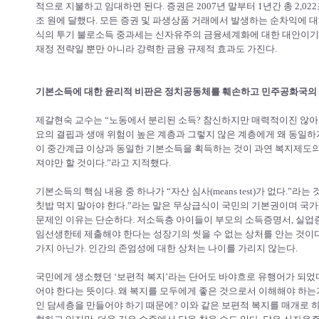
적으로 지불하고 임대하면 된다. 증권은 2007년 말부터 1년간 총 2,0
조 원에 달했다. 모든 증권 및 파생상품 거래에서 발생하는 순차익에 대
식의 투기 불로소득 중과세는 신자유주의 금융세계화에 대한 대안이기도
재정 전략일 뿐만 아니라 강력한 금융 규제적 효과도 가진다.
기본소득에 대한 윤리적 비판은 정치공동체를 훼손하고 민주공화국의
제갈현숙 교수는 “노동에서 분리된 소득? 참신하지만 매력적이진 않아!
요의 결핍과 생애 위험이 높은 계층과 그렇지 않은 계층에게 왜 동일
이 중간계급 이상과 동일한 기본소득을 획득하는 것이 과연 복지제도의
져야만 할 것이다.”라고 지적했다.
기본소득의 핵심 내용 중 하나가 “자산 심사(means test)가 없다.”라
칫밥 먹지 말아야 한다.”라는 말은 무상급식이 국민의 기본권이며 국가
문제인 이유는 단순하다. 저소득층 아이들이 부모의 소득증명서, 실업증
임선생한테 제출해야 한다는 성장기의 씻을 수 없는 상처를 안는 것이다
가지 아닌가. 인간의 존엄성에 대한 상처는 나이를 가리지 않는다.
국민에게 생소했던 ‘보편적 복지’라는 단어도 바야흐로 유행어가 되었다
어야 한다는 뜻이다. 왜 복지를 모두에게 좋은 것으로서 이해해야 하
인 담세층을 만들어야 하기 때문에? 이와 같은 보편적 복지를 매개로 