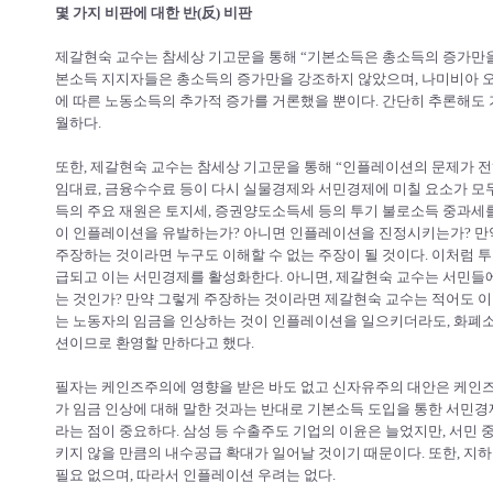
몇 가지 비판에 대한 반(反) 비판
제갈현숙 교수는 참세상 기고문을 통해 “기본소득은 총소득의 증가만을
본소득 지지자들은 총소득의 증가만을 강조하지 않았으며, 나미비아 오
에 따른 노동소득의 추가적 증가를 거론했을 뿐이다. 간단히 추론해도 
월하다.
또한, 제갈현숙 교수는 참세상 기고문을 통해 “인플레이션의 문제가 전
임대료, 금융수수료 등이 다시 실물경제와 서민경제에 미칠 요소가 모
득의 주요 재원은 토지세, 증권양도소득세 등의 투기 불로소득 중과세를
이 인플레이션을 유발하는가? 아니면 인플레이션을 진정시키는가? 만
주장하는 것이라면 누구도 이해할 수 없는 주장이 될 것이다. 이처럼 
급되고 이는 서민경제를 활성화한다. 아니면, 제갈현숙 교수는 서민들
는 것인가? 만약 그렇게 주장하는 것이라면 제갈현숙 교수는 적어도 이
는 노동자의 임금을 인상하는 것이 인플레이션을 일으키더라도, 화폐
션이므로 환영할 만하다고 했다.
필자는 케인즈주의에 영향을 받은 바도 없고 신자유주의 대안은 케인즈
가 임금 인상에 대해 말한 것과는 반대로 기본소득 도입을 통한 서민
라는 점이 중요하다. 삼성 등 수출주도 기업의 이윤은 늘었지만, 서민
키지 않을 만큼의 내수공급 확대가 일어날 것이기 때문이다. 또한, 지
필요 없으며, 따라서 인플레이션 우려는 없다.