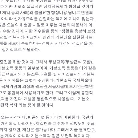
주의 수탈경제가 사회 구성원을 “바닥을 향한 경쟁적 질
할 때에만 비로소 실질적인 정치공동체가 형성될 것이기
 개악 등의 사례)와 불필요한 행정비용 낭비로 연결되
 아니라 신자유주의를 손질하는 복지에 지나지 않는다.
질은 오늘의 위험을 내일로 미루는 자본의 대응책에 어
 수탈 경제에 대한 역수탈을 통해 “생활을 충분히 보장
 선별적 복지와 비교해서 인간의 기본권을 실현한다는
체를 새로이 수립한다는 점에서 시대적인 적실성을 가
 정치적으로 우월하다.
증진을 위한 것이다. 그래서 무상교육(무상급식 포함),
 기본소득 운동의 일부분이며, 기본소득 운동은 이와 같은
현금급여로서의 기본소득과 현물 및 서비스로서의 기본복
소득 지지자들은 그렇게 주장한다. 기본소득 국제학술대
구네트워크 국제위원회 의장과 곽노완 서울시립대 도시인문학연
으로 통합하여 사용하기도 한다. 그리고 이렇게 통합적
를 가진다. 개념을 통합적으로 사용할 때, ‘기본소
편적 복지’라는 뜻이 될 것이다.
는 사각지대, 빈곤의 덫 등에 대해 비판한다. 국민기
 개선되길 바라지만, 제갈현숙 교수가 지적했듯이 수급
바뀌지 않으면, 개선은 불가능하다. 그래서 지금 필요한 것
는 개혁이 아니라 기본소득과 같은 보편적 복지이다.