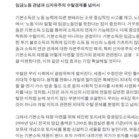
임금노동 관념과 신자유주의 수탈경제를 넘어서
기본소득은 노동 능력에 따른 분배라는 소유 중심적인 사고를 깨고, 노
에서 ‘노동’이라 말할 때 임금노동만을 뜻한다는 점이 중요하다. 거꾸
동은 기본소득 도입을 통하여 소득과의 연계가 가능해진다. 더욱 중요
착취와 수탈이지, 기본소득은 아니라는 관점이다. 기본소득은 임금노동
한 투기 불로소득과 착취에 입각한 소득 등 자신의 노동에 기초하지 않
동과 소득의 연관 관계에 대한 자본주의적인 왜곡, 특히 신자유주의 수
기본소득의 재원을 어떻게 마련할 것인가의 문제와 관련된다. 금융ㆍ지
을 마련한다면, 이와 같은 시정 효과는 가장 확실해질 것이다.
수탈은 우리 사회에서 광범위하게 벌어진다. 세종시 수정안은 국민 혈세
지대적 수탈이다. 용적률 완화나 개발로 말미암은 특혜만이 지대적 수
할 물·전기·가스·방송·철도·도로 등의 사회적 인프라를 사유화·사영화·
자를 내는 것처럼, 시민은 과거 자신의 시민권에 연동된 당연한 권리였
탈은 이처럼 눈에 보이지 않는 부분까지를 포괄한다. 우리는 4대강 죽
것이 아니라 개발 이익과 관련된 지대적 수탈 문제를 분명히 짚고 넘어
그래서 기본소득 재원 마련을 위해 제안된 토지세와 증권양도소득세는 
2006년 당시 전국의 땅값 총액은 5,200조 원(경실련 통계 기준)이며 
보유세 개념으로 토지세를 통합·신설하고 세율을 점차 높인다면, 부동산
이는 기본소득 재원이 된다. 토지 가격이 내려가면 국가가 토지를 사들