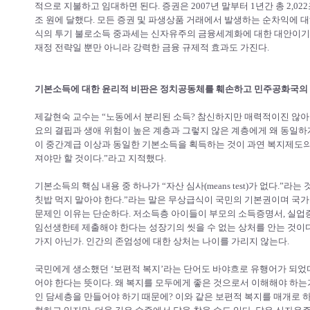
적으로 지불하고 임대하면 된다. 증권은 2007년 말부터 1년간 총 2,0
조 원에 달했다. 모든 증권 및 파생상품 거래에서 발생하는 순차익에 대
식의 투기 불로소득 중과세는 신자유주의 금융세계화에 대한 대안이기도
재정 전략일 뿐만 아니라 강력한 금융 규제적 효과도 가진다.
기본소득에 대한 윤리적 비판은 정치공동체를 훼손하고 민주공화국의
제갈현숙 교수는 “노동에서 분리된 소득? 참신하지만 매력적이진 않아!
요의 결핍과 생애 위험이 높은 계층과 그렇지 않은 계층에게 왜 동일
이 중간계급 이상과 동일한 기본소득을 획득하는 것이 과연 복지제도의
져야만 할 것이다.”라고 지적했다.
기본소득의 핵심 내용 중 하나가 “자산 심사(means test)가 없다.”라
칫밥 먹지 말아야 한다.”라는 말은 무상급식이 국민의 기본권이며 국가
문제인 이유는 단순하다. 저소득층 아이들이 부모의 소득증명서, 실업증
임선생한테 제출해야 한다는 성장기의 씻을 수 없는 상처를 안는 것이다
가지 아닌가. 인간의 존엄성에 대한 상처는 나이를 가리지 않는다.
국민에게 생소했던 ‘보편적 복지’라는 단어도 바야흐로 유행어가 되었다
어야 한다는 뜻이다. 왜 복지를 모두에게 좋은 것으로서 이해해야 하
인 담세층을 만들어야 하기 때문에? 이와 같은 보편적 복지를 매개로 