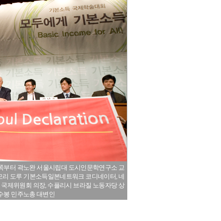
진 왼쪽부터 곽노완 서울시립대 도시인문학연구소 교
마모리 도루 기본소득일본네트워크 코디네이터, 네
 국제위원회 의장, 수플리시 브라질 노동자당 상
이수봉 민주노총 대변인