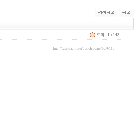
조회 : 15,142
http://cafe.daum.net/basicincome/3ol8/180