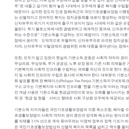
현하고 있지만, 더욱 깊은 수준에서 답을 찾을 수도 있다. 답은 신자유
주”로 내몰고 갈가리 찢어 놓은 시대에서 모두에게 좋은 복지를 수립
때문이다. 심각한 정도의 인권 침해(최근의 국민기초생활보장법 시행령
는 선별적이고 잔여적인 복지는 정치공동체를 새로이 형성하는 과정이
신자유주의 위기가 지연되며 출구가 보이지 않는 시대에 이와 같은 손
울린다. 투기 불로소득에 대한 광범위하고 체계적인 중과세, 신자유주의
하는 수준으로” 기본소득을 지급하는 것이 해법이다. 기본소득은 다른
점에서 윤리적ㆍ도덕적으로 우월하며, 신자유주의로 파괴된 정치공동
지며, 신자유주의 수탈경제의 광범위한 피해 대중을 묶어낸다는 점에서
또한, 모두가 알고 있듯이 현실의 기본소득 운동은 사회적 약자의 권리 
무상의료, 무상보육, 주거 공공성, 노후 보장 등의 기존 사회 의제들은
기본복지와 사회적 인프라를 수립하는 과제를 자신의 것으로 한다. 
지 및 사회적 인프라의 수립은 동시에 이뤄져야 한다. 대부분의 기본
회 발표를 통해 판 빠레이스(Philippe Van Parijs) 기본소득지
구소 교수는 기본복지와 사회적 인프라를 ‘현물 기본소득’이라는 개념
인 개념 사용은 기본소득을 현금급여만으로 보는 오해를 불식시키는 효과
득’은 ‘현금 및 현물ㆍ서비스 형태로 사회 구성원 모두에게 제공되는 보
기본소득 지지자들은 국민기초생활보장법의 각종 독소조항, 헤아릴 수 없
초생활보장법이 사회적 약자의 권리 증진과 양극화 해소라는 방식으로
률 자체를 3.1% 선으로 계속 묶어두려는 이명박 정부의 정책 기조가 
은 국민기초생활보장법상의 선별적 복지의 목록을 넓히고 액수를 올리