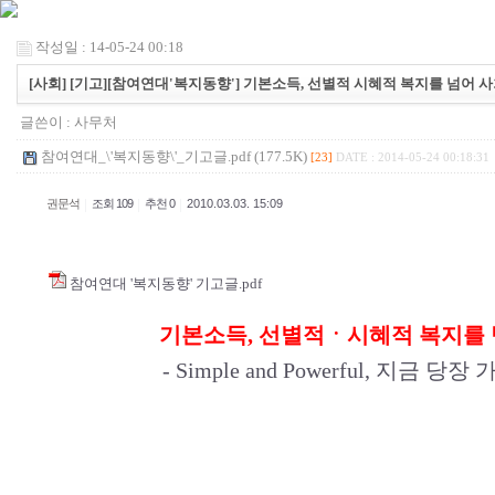
작성일 : 14-05-24 00:18
[사회] [기고][참여연대'복지동향'] 기본소득, 선별적 시혜적 복지를 넘어
글쓴이 :
사무처
참여연대_\'복지동향\'_기고글.pdf (177.5K)
[23]
DATE : 2014-05-24 00:18:31
|
|
|
권문석
조회 109
추천 0
2010.03.03. 15:09
참여연대 '복지동향' 기고글.pdf
기본소득, 선별적ㆍ시혜적 복지를
- Simple and Powerful, 지금