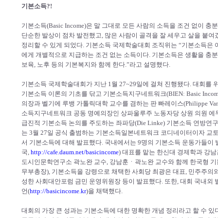
기본소득?!
기본소득(Basic Income)은 말 그대로 모든 사람의 소득을 조건 없이
단순한 발상이 점차 발전했고, 많은 사람이 골격을 잘 세우고 살을 붙여갔
정리할 수 있게 되었다. 기본소득 국제학술대회 조직위는 “기본소득은 
에게 개별적으로 지급하는 조건 없는 소득이다. 기본소득은 생활을 충분히
보육, 노후 등의 기본복지와 함께 한다.”라고 설명했다.
기본소득 국제학술대회가 지난 1월 27~29일에 걸쳐 진행됐다. 대회를
기본소득 이론의 기초를 닦고 기본소득지구네트워크(BIEN: Basic Income Ea
의장과 벨기에 루뱅 가톨릭대학 교수를 겸하는 판 빠레이스(Philippe Va
소득지구네트워크 공동 명예의장인 상파울루주 노동자당 상원 의원 에두아르도 수플
급진적 기본소득 논의를 주도하는 좌파당(Die Linke) 기본소득 연방연구회 
는 3월 27일 공식 출범하는 기본소득일본네트워크 코디네이터이자 교토
서 기본소득에 대해 발표했다. 국내에서는 9명의 기본소득 운동가들이
국,
http://cafe.daum.net/basicincome
) 대표를 맡는 한신대 경제학과 강
도시인문학연구소 곽노완 교수, 강남훈ㆍ곽노완 교수와 함께 한국형 기본
무부총장), 기본소득을 강령으로 채택한 사회당 최광은 대표, 민주주의
성한 사회대안포럼 금민 운영위원장 등이 발표했다. 또한, 대회 국내외 
언(
http://basicincome.kr
)을 채택했다.
대회의 가장 큰 성과는 기본소득에 대한 명확한 개념 정리라고 할 수 있다