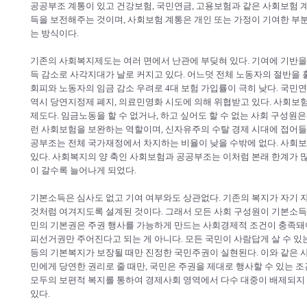
공공부조 계통이 있고 건강보험, 국민연금, 고용보험과 같은 사회보험 계
득을 보전해주는 것이며, 사회보험 계통은 개인 또는 가정이 기여한 부
는 방식이다.
기존의 사회복지제도는 여러 면에서 난관에 부딪혀 있다. 기여에 기반
득 감소로 사각지대가 날로 커지고 있다. 어느덧 전체 노동자의 절반을
회피와 노동자의 임금 감소 우려로 4대 보험 가입률이 극히 낮다. 국민
역시 당연지정제 폐지, 의료민영화 시도에 의해 위협받고 있다. 사
제도다. 임금노동을 할 수 없거나, 하고 싶어도 할 수 없는 사회 구성
런 사회보험을 보완하는 역할이며, 신자유주의 수탈 경제 시대에 접어들
공부조는 전체 국가재정에서 차지하는 비율이 낮을 수밖에 없다. 사회
있다. 사회복지의 양 축인 사회보험과 공공부조는 이처럼 본래 한계가 많
이 갈수록 늘어나게 되었다.
기본소득은 심사도 없고 기여 여부와도 상관없다. 기존의 복지가 자기 
것처럼 여겨지도록 설계된 것이다. 그래서 모든 사회 구성원이 기본소득
민의 기본권은 주권 행사를 가능하게 만드는 사회경제적 조건이 충족돼
피선거권만 주어진다고 되는 게 아니다. 모든 국민이 사람답게 살 수 있는 
등의 기본복지가 보장될 때만 진정한 국민주권이 실현된다. 이와 같은 
민에게 당연한 권리로 줄 때만, 국민은 주권을 제대로 행사할 수 있는 조
모두의 보편적 복지를 통하여 경제사회 영역에서 다수 대중이 배제되지 
있다.