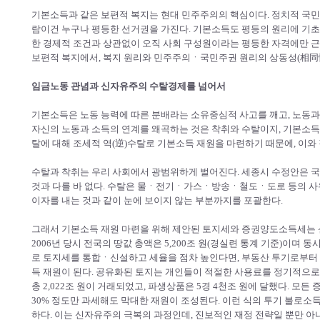
기본소득과 같은 보편적 복지는 현대 민주주의의 핵심이다. 정치적 국민
람이건 누구나 평등한 선거권을 가진다. 기본소득도 평등의 원리에 기초한
한 경제적 조건과 상관없이 오직 사회 구성원이라는 평등한 자격에만 근
보편적 복지에서, 복지 원리와 민주주의ㆍ국민주권 원리의 상동성(相同
임금노동 관념과 신자유주의 수탈경제를 넘어서
기본소득은 노동 능력에 따른 분배라는 소유중심적 사고를 깨고, 노동과
자신의 노동과 소득의 연계를 왜곡하는 것은 착취와 수탈이지, 기본소득
탈에 대해 조세적 역(逆)수탈로 기본소득 재원을 마련하기 때문에, 이와
수탈과 착취는 우리 사회에서 광범위하게 벌어진다. 세종시 수정안은 
것과 다를 바 없다. 수탈은 물ㆍ전기ㆍ가스ㆍ방송ㆍ철도ㆍ도로 등의 사
이자를 내는 것과 같이 눈에 보이지 않는 부분까지를 포괄한다.
그래서 기본소득 재원 마련을 위해 제안된 토지세와 증권양도소득세는 신
2006년 당시 전국의 땅값 총액은 5,200조 원(경실련 통계 기준)이며 
로 토지세를 통합ㆍ신설하고 세율을 점차 높인다면, 부동산 투기로부터 얻
득 재원이 된다. 공유화된 토지는 개인들이 적절한 사용료를 정기적으로 
총 2,022조 원이 거래되었고, 파생상품은 5경 4천조 원에 달했다. 모
30% 정도만 과세해도 막대한 재원이 조성된다. 이런 식의 투기 불로
하다. 이는 신자유주의 극복의 과정인데, 진보적인 재정 전략일 뿐만 아