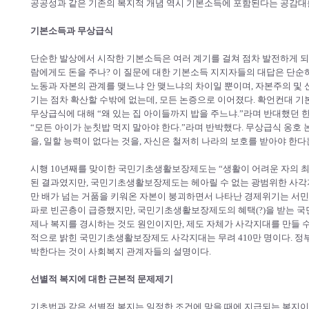
공공성과 같은 기존의 복지적 개념 역시 기본소득에 포함된다는 공감대
기본소득과 무상급식
단순한 발상에서 시작한 기본소득은 여러 계기를 걸쳐 점차 발전하게 되었
람에게도 돈을 주나? 이 질문에 대한 기본소득 지지자들의 대답은 단순하
노동과 자본의 관계를 맺느냐 안 맺느냐의 차이일 뿐이며, 자본주의 및 
기는 점차 확산할 수밖에 없는데, 모든 논증으로 이어졌다. 확언컨대 기
무상급식에 대해 “왜 있는 집 아이들까지 밥을 주느냐.”라며 반대했던
“모든 아이가 눈칫밥 먹지 말아야 한다.”라며 반박했다. 무상급식 옹호
을, 일할 능력이 없다는 것을, 자신은 철저히 나라의 보호를 받아야 한다
시행 10년째를 맞이한 국민기초생활보장제도는 “생활이 어려운 자의 최
된 결과였지만, 국민기초생활보장제도는 헤아릴 수 없는 광범위한 사각지
만 배가 넘는 거품을 키워온 자본이 붕괴하면서 나타난 경제위기는 서민
파로 빈곤층이 급증했지만, 국민기초생활보장제도의 혜택(?)을 받는 국
제나 복지를 경시하는 것도 원인이지만, 제도 자체가 사각지대를 만들 수밖
적으로 밝힌 국민기초생활보장제도 사각지대는 무려 410만 명이다. 정부 
박한다는 것이 사회복지 관계자들의 설명이다.
선별적 복지에 대한 근본적 문제제기
기초법과 같은 선별적 복지는 일정한 조건에 맞을 때에 지급되는 복지