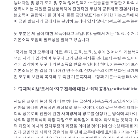
생태자원 및 공기·토지 및 주택·장애인복지·노인돌봄을 포함한 기타의 
충족시키는 차원은 탈상품화하여 전면적인 무상의 공유재로 전환시키는
본소득이 결합하게 될 것이다. 물론 금민 발표자는 이러한 기본소득에 대
이 금민 발표자의 글에서는 분명히 드러나 있지 않다.” (곽노완 교수 논평
윗 부분은 제 글에 대한 오독이라고 보입니다. 글에서 저는 “의료, 주거,
기본소득 도입의 필요성을 말하고 있습니다.
“국가는 국민 모두에게 의료, 주거, 교육, 보육, 노후에 있어서의 기본
적인 자격에 입각하여 누구나 그와 같은 복지를 권리로서 누릴 수 있어야
격에 입각하여 누구나 기본소득을 받을 수 있어야 한다. 기본복지의 
기본소득은 한 걸음 더 나아간 민주주의, 신자유주의 이후 변화된 세계
민 모두의 보편적 복지의 두 축인 기본복지의 보장과 기본소득을 떠나서
2. ‘규제적 이념’로서의 ‘지구 전체에 대한 사회적 공유’(gesellschaftlicher Gemei
곽노완 교수의 논점 중의 다른 하나는 급진적 기본소득의 도입과 연기
전환을 하나의 연속적인 과정으로 보는 것이다. 이와 같은 연속성 테제
회적 공유로의 전환에 관한 사회경제적 경로를 설정하는 방식에 의하여 확보
사회적 공유의식의 확장’과정으로 파악됨에 의하여 확보되는 듯하다. 1
적 과정이 아니라 정치투쟁의 과정을 의미할 것이기에 연속성 테제를 지지
입과 전면적인 사회적 공유라는 두 단계 모두에 대해 효력을 가지는 ‘지