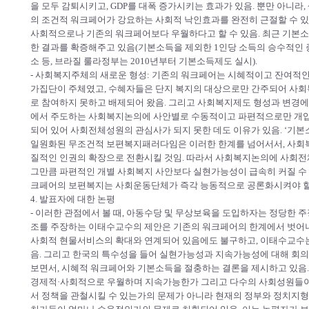
을 모두 감퇴시키고, GDP를 대폭 증가시키는 효과가 있음. 뿐만 아니라,
의 조건적 워크페어가 강요하는 사회적 낙인효과를 완전히 근절할 수 
사회적으로나 기존의 워크페어보다 우월하다고 할 수 있음. 최근 기본소
한 결과를 확증해주고 있음(기본소득을 제외한 1인당 소득의 승수적인 
소 등, 브라질 룰라정부는 2010년부터 기본소득제도 실시).
- 사회복지주체의 새로운 형성: 기존의 워크페어는 시혜적이고 잔여적
가집단이 주체였고, 수혜자들은 단지 복지의 대상으로만 간주되어 사회
로 참여하지 못하고 배제되어 왔음. 그리고 사회복지제도 형성과 변경에
에서 주도하는 사회복지논의에 사안별로 수동적이고 파편적으로만 개입해
되어 있어 사회전체성원의 관심사가 되지 못한 데도 이유가 있음. ‘기
일원화된 무조건적 보편복지패러다임은 이러한 한계를 넘어서서, 사회복
질적인 인권의 확장으로 전환시킬 것임. 따라서 사회복지논의에 사회전
그만큼 파편적인 개별 사회복지 사안보다 실현가능성이 급속히 커질 수 
크페어의 보편복지는 사회운동단체가 즉각 능동적으로 공론화시켜야 할
4. 발표자에 대한 논평
- 이러한 관점에서 볼 때, 아동수당 및 무상보육을 도입하자는 정당한
조를 주장하는 이태수교수의 제안은 기존의 워크페어의 한계에서 벗어나
사회적 현물서비스의 확대와 연계되어 있음에도 불구하고, 이태수교수는
음. 그리고 한국의 특수성을 들어 실현가능성과 지속가능성에 대해 회
보면서, 시혜적 워크페어와 기본소득을 절충하는 결론을 제시하고 있음
경제적·사회적으로 우월하며 지속가능한가 그리고 다수의 사회성원들이
서 정책을 관철시킬 수 있는가의 문제가 아니라 현재의 정부와 정치지형