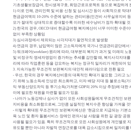
기초생활보장급여, 한시생계구호, 희망근로프로젝트 등으로 복잡하게 
1) 이로 인해, 관리인력 및 비용·신청 및 심사시간 등이 사회적으로 막
현금급여액의 10-20% 수준에 달하는 관리비용(인건비·사무실유지비 등
모가 절대적·상대적으로 증대할수록 이러한 세수낭비가 점차 확대될 것
2) 한국의 경우, OECD 대비 현금급여형 복지예산이 너무 미미한 수준
없이 부족한 상황임
3) 심사과정에서 제외되는 사각지대가 필연적으로 발생함
4) 연금의 경우, 납입액이 많은 고소득자에게 국가나 연금관리공단에서
5) 워크페어(workfare) 원리에 따라, 대부분의 복지가 과거 및 미래
및 비정규직·영세자영업이 증가하는 추세를 감안할 때, 복지사각지대를 
리에 따라 직업훈련 등을 강요하는 복지는 정규직 일자리가 제한되어 
3. 지속가능한 무조건적 보편복지의 대안적 패러다임으로 전환 필요
- 우선, 한국의 경우 복지예산비중의 대폭적인 확대가 필요함. 그리고
기 위해 노동소득세 인상은 최소화하고, 이자·배당·지대 등 불로소득(가처
익·부동산양도차익 등 투기소득(가처분 GDP의 20% 이상 추정)에 대한
이에 필요한 재원을 마련할 필요가 있음.
- 나아가 노동강제나 심사가 없이 모든 사회성원들에게 무조건적인 보편
지비용을 최소화함으로써, 그만큼 실질적인 복지수준 향상을 가져올 것
- 이렇게 확대된 무조건적인 보편복지예산은 ‘현금으로 지급되는 기본소
육·노인 및 환자 돌봄서비스·장애인 편의시설·사람을 위한 길·광장·공원 등
사용될 필요가 있음. 특히 무조건적으로 모든 사회성원에게 개인별로
유도할 뿐만 아니라 자발적 연장근로를 대폭 감소시킴으로써 일자리를 