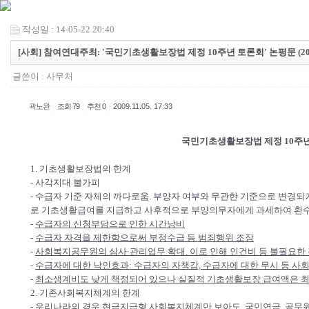
작성일 : 14-05-22 20:40
[사회] 참여연대주최: '국민기초생활보장법 제정 10주년 토론회' 논평문 (2009
글쓴이 :
사무처
|
|
|
곽노완
조회 79
추천 0
2009.11.05. 17:33
국민기초생활보장법 제정 10주
1. 기초생활보장법의 한계
- 사각지대 불가피
- 수급자 기준 자체의 까다로움. 부양자 여부와 무관한 기준으로 변경되
로 기초생활급여를 지급하고 사후적으로 부양의무자에게 과세하여 환수
-
수급자의 신청부담으로 인한 시간낭비
-
수급자 자격을 제한함으로써 부정수급 등 범죄행위 조장
-
사회복지공무원의 심사·관리업무 확대. 이로 인해 인건비 등 불필요한
-
수급자에 대한 낙인효과: 수급자의 자책감, 수급자에 대한 무시 등 사
-
최소생계비도 낮게 책정되어 있으나 실질적 기초생활보장 급여액은 최
2. 기존사회복지체계의 한계
- 우리나라의 경우 현금지급형 사회복지체계만 보아도, 국민연금, 공무원