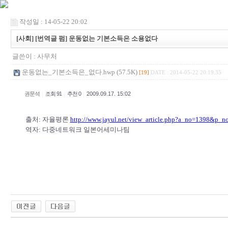
작성일 : 14-05-22 20:02
[사회] [번역글 펌] 운동없는 기본소득은 소용없다
글쓴이 :
사무처
운동없는_기본소득은_없다.hwp (57.5K)
[19]
DATE : 2014-05-22 20:19:35
|
|
|
권문석
조회 91
추천 0
2009.09.17. 15:02
출처: 자율평론
http://www.jayul.net/view_article.php?a_no=1398&p_n
역자: 다중네트워크 일본어세미나팀