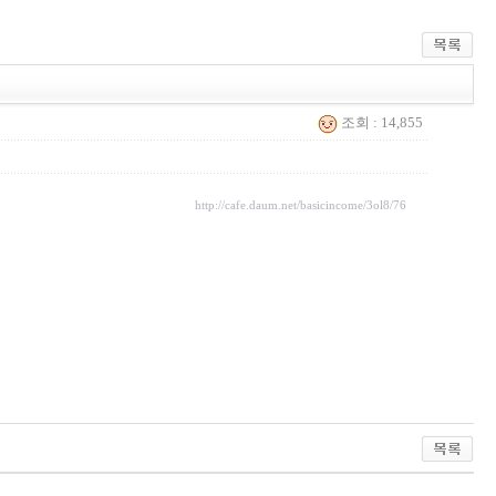
조회 : 14,855
http://cafe.daum.net/basicincome/3ol8/76