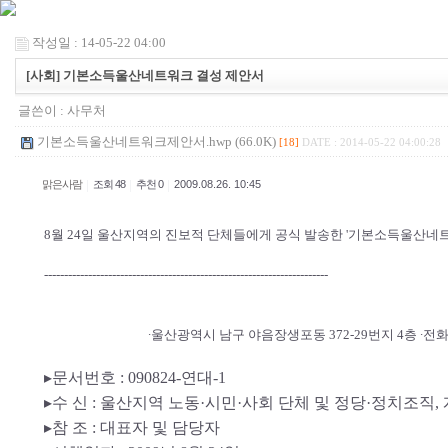
작성일 : 14-05-22 04:00
[사회] 기본소득울산네트워크 결성 제안서
글쓴이 :
사무처
기본소득울산네트워크제안서.hwp (66.0K)
[18]
DATE : 2014-05-22 04:00:28
|
|
|
맑은사람
조회 48
추천 0
2009.08.26. 10:45
8월 24일 울산지역의 진보적 단체들에게 공식 발송한 '기본소득울산네트
-----------------------------------------------------------------------
∙울산광역시 남구 야음장생포동 372-29번지 4층 ∙전화: 052-
▸문서번호 : 090824-연대-1
▸수 신 : 울산지역 노동·시민·사회 단체 및 정당·정치조직,
▸참 조 : 대표자 및 담당자