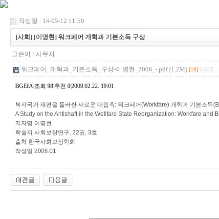
작성일 : 14-05-12 11:50
[사회] [이명현] 워크페어 개혁과 기본소득 구상
글쓴이 :
사무처
워크페어_개혁과_기본소득_구상-이명현_2006_-.pdf (1.2M)
[18]
DATE : 
BGEfA|조회 98|추천 0|2009.02.22. 19:01
복지국가 재편을 둘러싼 새로운 대립축: 워크페어(Workfare) 개혁과 기본소득(Basi
A Study on the Antishaft in the Wellfare State Reorganization: Workfare and 
저자명 이명현
학술지 사회보장연구, 22권, 3호
출처 한국사회보장학회
작성일 2006.01