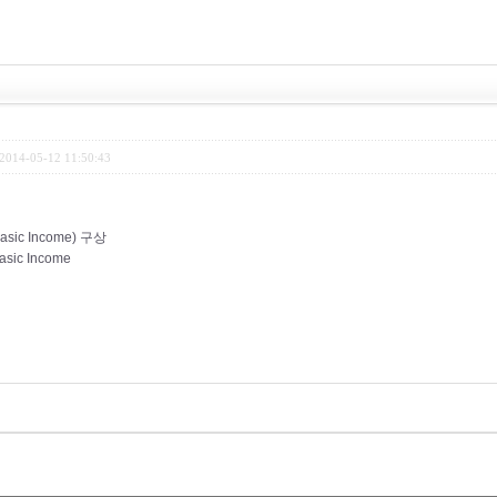
2014-05-12 11:50:43
c Income) 구상
Basic Income