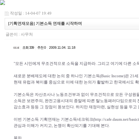
작성일 : 14-04-07 19:49
[기획연재모음] 기본소득 연재를 시작하며
글쓴이 :
사무처
stcat
|
조회 339
|
추천 0
|
2009.11.04. 11:18
"모든 시민에게 무조건적으로 소득을 지급하라. 그리고 여기에 다른 소
새로운 분배제도에 대한 논의 중 하나인 기본소득(Basic Income)은 
현재 유럽과 북미를 중심으로 이에 대한 논의가 활발하고 한국에서도 확
기본소득은 자산조사나 노동조건부과 없이 무조건적으로 모든 구성원들이
소득은 보편주의, 완전고용시대의 종말에 따른 탈노동패러다임으로의 전
감소효과 등등 그 장점이 돋보인다. 하지만 재정마련, 실현성 등을 두고 
이번 기본소득 기획연재는 기본소득네크워크(http://cafe.daum.net/ba
관심과 이해가 커지고, 논쟁이 확산되기를 기대해 본다.
목차