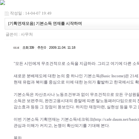
작성일 : 14-04-07 19:49
[기획연재모음] 기본소득 연재를 시작하며
글쓴이 :
사무처
stcat
|
조회 339
|
추천 0
|
2009.11.04. 11:18
"모든 시민에게 무조건적으로 소득을 지급하라. 그리고 여기에 다른 소
새로운 분배제도에 대한 논의 중 하나인 기본소득(Basic Income)은 
현재 유럽과 북미를 중심으로 이에 대한 논의가 활발하고 한국에서도 확
기본소득은 자산조사나 노동조건부과 없이 무조건적으로 모든 구성원들이
소득은 보편주의, 완전고용시대의 종말에 따른 탈노동패러다임으로의 전
감소효과 등등 그 장점이 돋보인다. 하지만 재정마련, 실현성 등을 두고 
이번 기본소득 기획연재는 기본소득네크워크(http://cafe.daum.net/ba
관심과 이해가 커지고, 논쟁이 확산되기를 기대해 본다.
목차